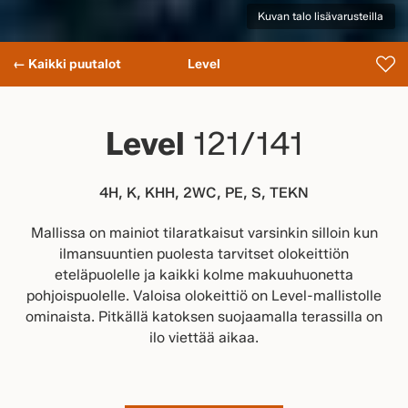
Kuvan talo lisävarusteilla
← Kaikki puutalot
Level
Level
121/141
4H, K, KHH, 2WC, PE, S, TEKN
Mallissa on mainiot tilaratkaisut varsinkin silloin kun
ilmansuuntien puolesta tarvitset olokeittiön
eteläpuolelle ja kaikki kolme makuuhuonetta
pohjoispuolelle. Valoisa olokeittiö on Level-mallistolle
ominaista. Pitkällä katoksen suojaamalla terassilla on
ilo viettää aikaa.