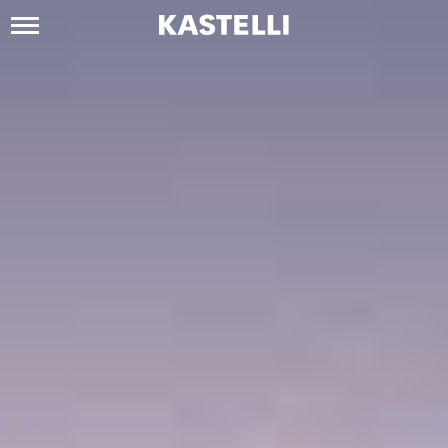
Siirry
sisältöön
Kastelli