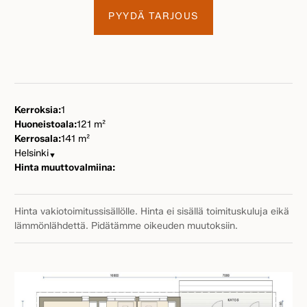
PYYDÄ TARJOUS
Kerroksia:
1
Huoneistoala:
121 m²
Kerrosala:
141 m²
Helsinki
▼
Hinta muuttovalmiina:
Hinta vakiotoimitussisällölle. Hinta ei sisällä toimituskuluja eikä
lämmönlähdettä. Pidätämme oikeuden muutoksiin.