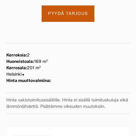
PYYDÄ TARJOUS
Kerroksia:
2
Huoneistoala:
169 m²
Kerrosala:
201 m²
Helsinki
▼
Hinta muuttovalmiina:
Hinta vakiotoimitussisällölle. Hinta ei sisällä toimituskuluja eikä
lämmönlähdettä. Pidätämme oikeuden muutoksiin.