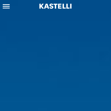
Siirry
sisältöön
Kastelli