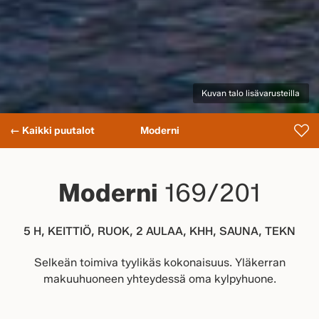
Kuvan talo lisävarusteilla
← Kaikki puutalot
Moderni
Moderni
169/201
5 H, KEITTIÖ, RUOK, 2 AULAA, KHH, SAUNA, TEKN
Selkeän toimiva tyylikäs kokonaisuus. Yläkerran
makuuhuoneen yhteydessä oma kylpyhuone.