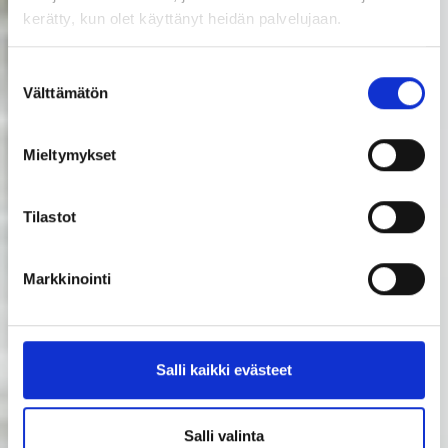
kerätty, kun olet käyttänyt heidän palvelujaan.
Suostumuksen
Välttämätön
valinta
Mieltymykset
Tilastot
Markkinointi
Salli kaikki evästeet
Salli valinta