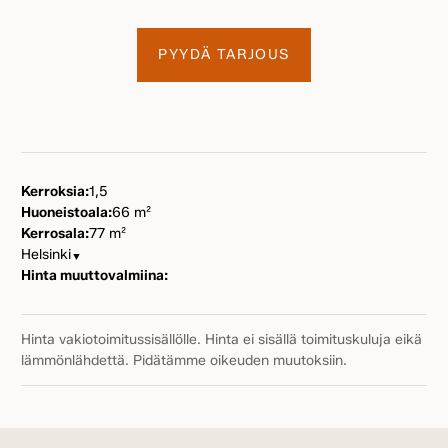
PYYDÄ TARJOUS
Kerroksia:
1,5
Huoneistoala:
66 m²
Kerrosala:
77 m²
Helsinki
▼
Hinta muuttovalmiina:
Hinta vakiotoimitussisällölle. Hinta ei sisällä toimituskuluja eikä
lämmönlähdettä. Pidätämme oikeuden muutoksiin.