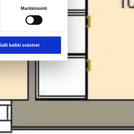
Markkinointi
Salli kaikki evästeet