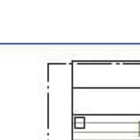
Inspiroidu
Meistä
Ota yhteyttä
Pyydä tarjous