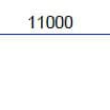
Talopaketti
Puutalot
Hirsitalot
Piharakennukset