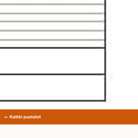
← Kaikki puutalot