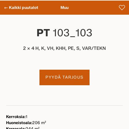
← Kaikki puutalot
Muu
PT
103_103
2 x 4 H, K, VH, KHH, PE, S, VAR/TEKN
PYYDÄ TARJOUS
Kerroksia:
1
Huoneistoala:
206 m²
Kerrosala:
244 m²