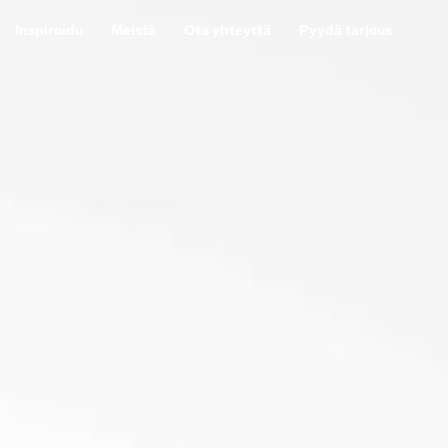
Inspiroidu
Meistä
Ota yhteyttä
Pyydä tarjous