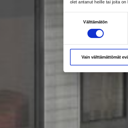
olet antanut heille tai joita o
Suostumuksen
Välttämätön
valinta
Vain välttämättömät ev