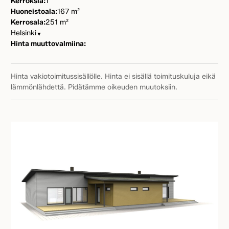
Kerroksia:
1
Huoneistoala:
167 m²
Kerrosala:
251 m²
Helsinki
▼
Hinta muuttovalmiina:
Hinta vakiotoimitussisällölle. Hinta ei sisällä toimituskuluja eikä
lämmönlähdettä. Pidätämme oikeuden muutoksiin.