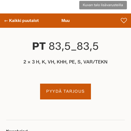
Kuvan talo lisävarusteilla
← Kaikki puutalot
Muu
PT
83,5_83,5
2 x 3 H, K, VH, KHH, PE, S, VAR/TEKN
PYYDÄ TARJOUS