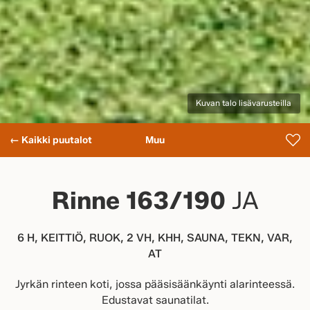
Kuvan talo lisävarusteilla
← Kaikki puutalot
Muu
Rinne 163/190
JA
6 H, KEITTIÖ, RUOK, 2 VH, KHH, SAUNA, TEKN, VAR,
AT
Jyrkän rinteen koti, jossa pääsisäänkäynti alarinteessä.
Edustavat saunatilat.