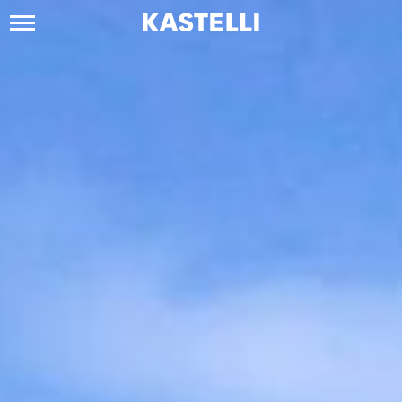
Siirry
sisältöön
Kastelli