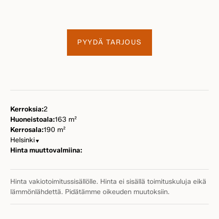
PYYDÄ TARJOUS
Kerroksia:
2
Huoneistoala:
163 m²
Kerrosala:
190 m²
Helsinki
▼
Hinta muuttovalmiina:
Hinta vakiotoimitussisällölle. Hinta ei sisällä toimituskuluja eikä
lämmönlähdettä. Pidätämme oikeuden muutoksiin.