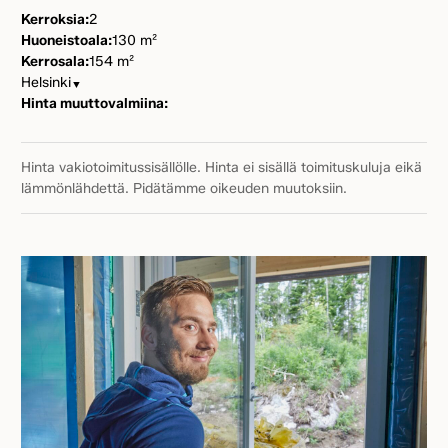
Kerroksia:
2
Huoneistoala:
130 m²
Kerrosala:
154 m²
Helsinki
▼
Hinta muuttovalmiina:
Hinta vakiotoimitussisällölle. Hinta ei sisällä toimituskuluja eikä
lämmönlähdettä. Pidätämme oikeuden muutoksiin.