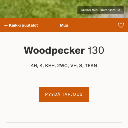
Kuvan talo lisävarusteilla
← Kaikki puutalot
Muu
Woodpecker
130
4H, K, KHH, 2WC, VH, S, TEKN
PYYDÄ TARJOUS