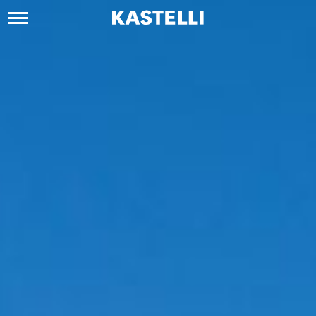
Siirry
sisältöön
Kastelli