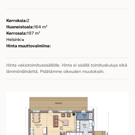
Kerroksia:
2
Huoneistoala:
164 m²
Kerrosala:
197 m²
Helsinki
▼
Hinta muuttovalmiina:
Hinta vakiotoimitussisällölle. Hinta ei sisällä toimituskuluja eikä
lämmönlähdettä. Pidätämme oikeuden muutoksiin.