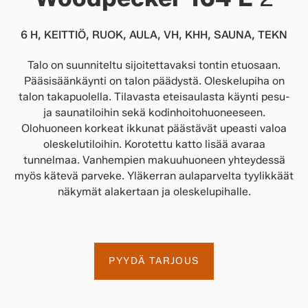
6 H, KEITTIÖ, RUOK, AULA, VH, KHH, SAUNA, TEKN
Talo on suunniteltu sijoitettavaksi tontin etuosaan.
Pääsisäänkäynti on talon päädystä. Oleskelupiha on
talon takapuolella. Tilavasta eteisaulasta käynti pesu-
ja saunatiloihin sekä kodinhoitohuoneeseen.
Olohuoneen korkeat ikkunat päästävät upeasti valoa
oleskelutiloihin. Korotettu katto lisää avaraa
tunnelmaa. Vanhempien makuuhuoneen yhteydessä
myös kätevä parveke. Yläkerran aulaparvelta tyylikkäät
näkymät alakertaan ja oleskelupihalle.
PYYDÄ TARJOUS