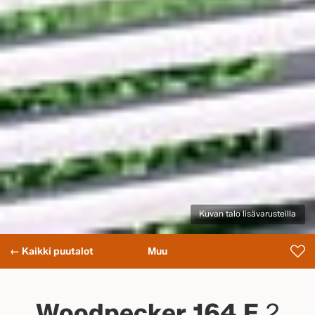
Kuvan talo lisävarusteilla
← Kaikki puutalot
Muu
Woodpecker 164 E
2