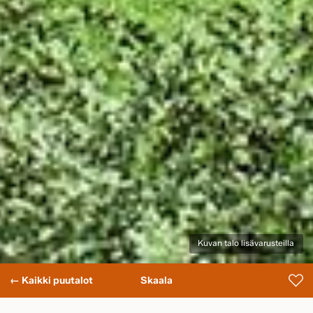
Kuvan talo lisävarusteilla
← Kaikki puutalot
Skaala