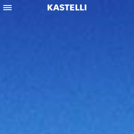
Siirry
sisältöön
Kastelli