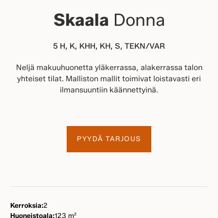
Skaala
Donna
5 H, K, KHH, KH, S, TEKN/VAR
Neljä makuuhuonetta yläkerrassa, alakerrassa talon
yhteiset tilat. Malliston mallit toimivat loistavasti eri
ilmansuuntiin käännettyinä.
PYYDÄ TARJOUS
Kerroksia:
2
Huoneistoala:
123 m²