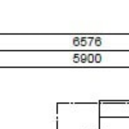
Inspiroidu
Meistä
Ota yhteyttä
Pyydä tarjous