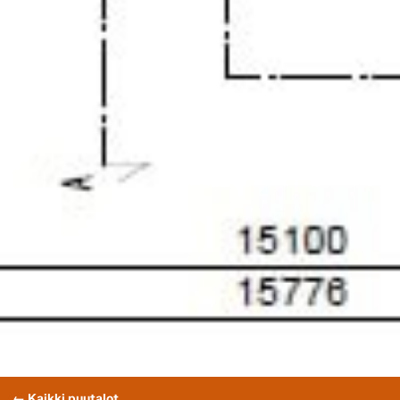
← Kaikki puutalot