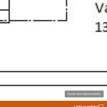
Kuvan talo lisävarusteilla
Lisää suosikiksi