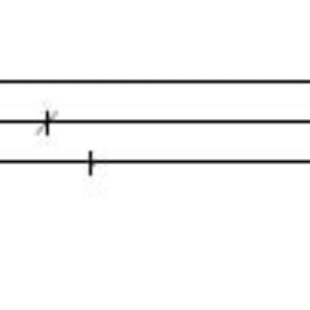
Talopaketti
Puutalot
Hirsitalot
Piharakennukset