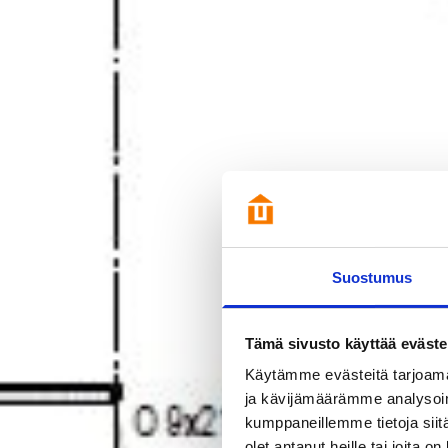
Suostumus
Tämä sivusto käyttää eväste
Käytämme evästeitä tarjoama
ja kävijämäärämme analysoim
kumppaneillemme tietoja siitä
olet antanut heille tai joita o