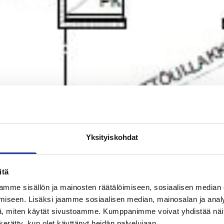
Yksityiskohdat
itä
mme sisällön ja mainosten räätälöimiseen, sosiaalisen median
iseen. Lisäksi jaamme sosiaalisen median, mainosalan ja analy
, miten käytät sivustoamme. Kumppanimme voivat yhdistää näitä t
n kerätty, kun olet käyttänyt heidän palvelujaan.