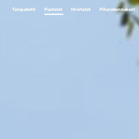
Talopaketti
Puutalot
Hirsitalot
Piharakennukset