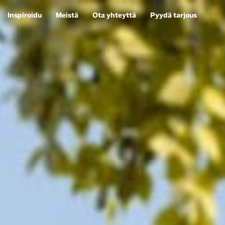
Inspiroidu
Meistä
Ota yhteyttä
Pyydä tarjous