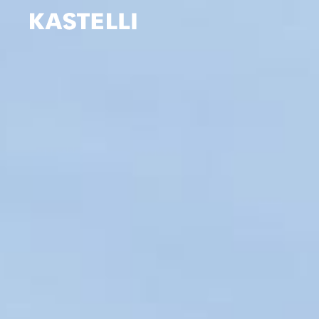
Siirry
sisältöön
Kastelli