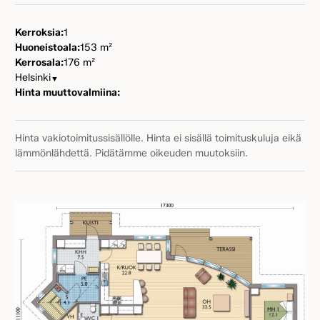
Kerroksia:
1
Huoneistoala:
153 m²
Kerrosala:
176 m²
Helsinki
▼
Hinta muuttovalmiina:
Hinta vakiotoimitussisällölle. Hinta ei sisällä toimituskuluja eikä
lämmönlähdettä. Pidätämme oikeuden muutoksiin.