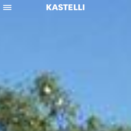
Siirry
sisältöön
Kastelli