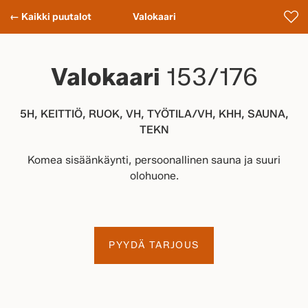
← Kaikki puutalot
Valokaari
Valokaari
153/176
5H, KEITTIÖ, RUOK, VH, TYÖTILA/VH, KHH, SAUNA,
TEKN
Komea sisäänkäynti, persoonallinen sauna ja suuri
olohuone.
PYYDÄ TARJOUS