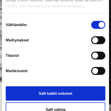
tietoja muihin tietoihin, joita olet antanut heille tai joita on
kerätty, kun olet käyttänyt heidän palvelujaan.
Suostumuksen
Välttämätön
valinta
Mieltymykset
Tilastot
Markkinointi
Salli kaikki evästeet
Salli valinta