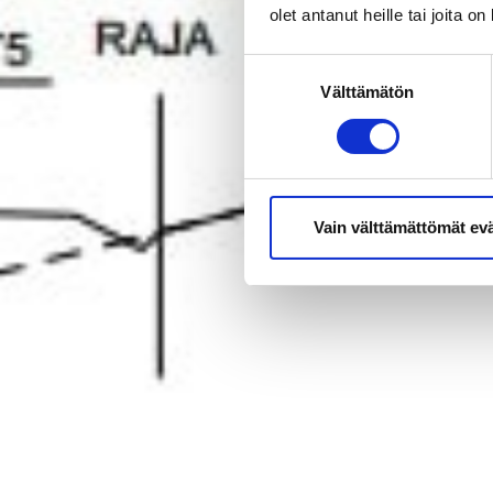
olet antanut heille tai joita o
Suostumuksen
Välttämätön
valinta
Vain välttämättömät ev