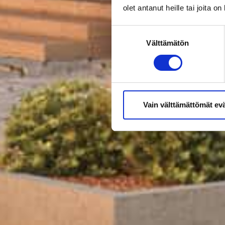
olet antanut heille tai joita o
Suostumuksen
Välttämätön
valinta
Vain välttämättömät ev