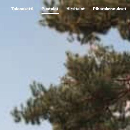
Talopaketti
Puutalot
Hirsitalot
Piharakennukset