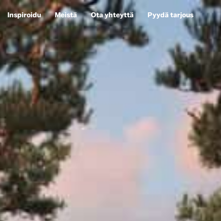
Inspiroidu
Meistä
Ota yhteyttä
Pyydä tarjous