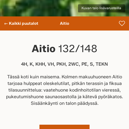
Kuvan talo lisävarusteilla
← Kaikki puutalot
Aitio
Aitio
132/148
4H, K, KHH, VH, PKH, 2WC, PE, S, TEKN
Tässä koti kuin maisema. Kolmen makuuhuoneen Aitio
tarjoaa hulppeat oleskelutilat, pitkän terassin ja fiksua
tilasuunnittelua: vaatehuone kodinhoitotilan vieressä,
pukeutumishuone saunaosastolla ja kätevä pyöräkatos.
Sisäänkäynti on talon päädyssä.