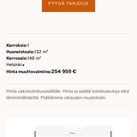
PYYDÄ TARJOUS
Kerroksia:
1
Huoneistoala:
132 m²
Kerrosala:
148 m²
Helsinki
▼
254 959 €
Hinta muuttovalmiina:
Hinta vakiotoimitussisällölle. Hinta ei sisällä toimituskuluja eikä
lämmönlähdettä. Pidätämme oikeuden muutoksiin.