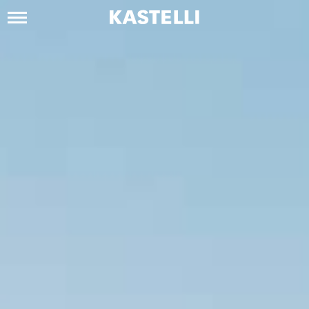
Siirry
sisältöön
Kastelli