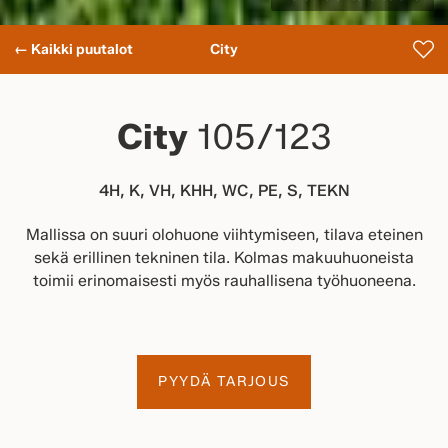
← Kaikki puutalot
City
City
105/123
4H, K, VH, KHH, WC, PE, S, TEKN
Mallissa on suuri olohuone viihtymiseen, tilava eteinen
sekä erillinen tekninen tila. Kolmas makuuhuoneista
toimii erinomaisesti myös rauhallisena työhuoneena.
PYYDÄ TARJOUS