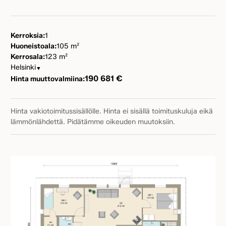
Kerroksia:
1
Huoneistoala:
105 m²
Kerrosala:
123 m²
Helsinki
▼
190 681 €
Hinta muuttovalmiina:
Hinta vakiotoimitussisällölle. Hinta ei sisällä toimituskuluja eikä
lämmönlähdettä. Pidätämme oikeuden muutoksiin.