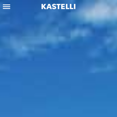
Siirry
sisältöön
Kastelli