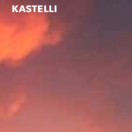
Siirry
sisältöön
Kastelli