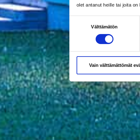
olet antanut heille tai joita o
Suostumuksen
Välttämätön
valinta
Vain välttämättömät ev