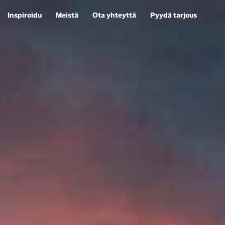
Inspiroidu
Meistä
Ota yhteyttä
Pyydä tarjous