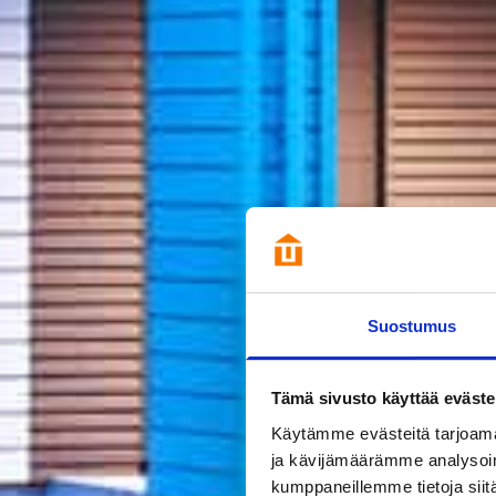
Suostumus
Tämä sivusto käyttää eväste
Käytämme evästeitä tarjoama
ja kävijämäärämme analysoim
kumppaneillemme tietoja siitä