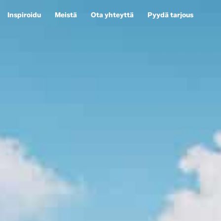
Inspiroidu
Meistä
Ota yhteyttä
Pyydä tarjous