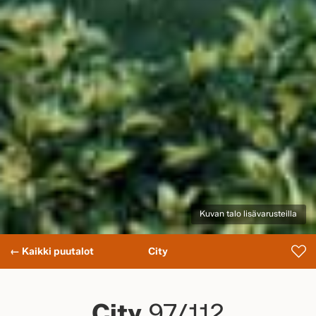
Kuvan talo lisävarusteilla
← Kaikki puutalot
City
City
97/112