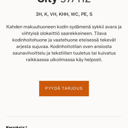
3H, K, VH, KHH, WC, PE, S
Kahden makuuhuoneen kodin sydämenä sykkii avara ja
viihtyisä olokeittiö saarekkeineen. Tilava
kodinhoitohuone ja vaatehuone eteisessä tekevät
arjesta sujuvaa. Kodinhoitotilan oven ansiosta
saunavilvoittelu ja tekstiilien tuuletus tai kuivatus
raikkaassa ulkoilmassa käy helposti.
PYYDÄ TARJOUS
Kerroksia:
1