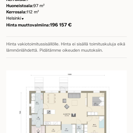
Huoneistoala:
97 m²
Kerrosala:
112 m²
Helsinki
▼
196 157 €
Hinta muuttovalmiina:
Hinta vakiotoimitussisällölle. Hinta ei sisällä toimituskuluja eikä
lämmönlähdettä. Pidätämme oikeuden muutoksiin.