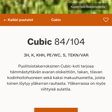
Kuvan talo lisävarusteilla
← Kaikki puutalot
Cubic
Cubic
84/104
3H, K, KHH, PE/WC, S, TEKN/VAR
Puolitoistakerroksinen Cubic-koti tarjoaa
hämmästyttävän avaran olokeittiön, takan, tilavan
kodinhoitohuoneen sekä kaksi makuuhuonetta, joista
toinen löytyy yläkerran rauhasta. Yläkerrassa on myös
viihtyisä aulatila.