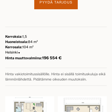
PYYDÄ TARJOUS
Kerroksia:
1,5
Huoneistoala:
84 m²
Kerrosala:
104 m²
Helsinki
▼
196 554 €
Hinta muuttovalmiina:
Hinta vakiotoimitussisällölle. Hinta ei sisällä toimituskuluja eikä
lämmönlähdettä. Pidätämme oikeuden muutoksiin.