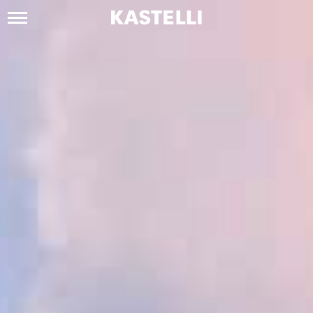
Siirry
sisältöön
Kastelli