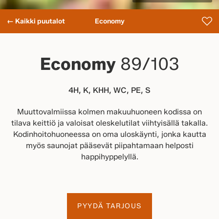
← Kaikki puutalot
Economy
Economy
89/103
4H, K, KHH, WC, PE, S
Muuttovalmiissa kolmen makuuhuoneen kodissa on
tilava keittiö ja valoisat oleskelutilat viihtyisällä takalla.
Kodinhoitohuoneessa on oma uloskäynti, jonka kautta
myös saunojat pääsevät piipahtamaan helposti
happihyppelyllä.
PYYDÄ TARJOUS