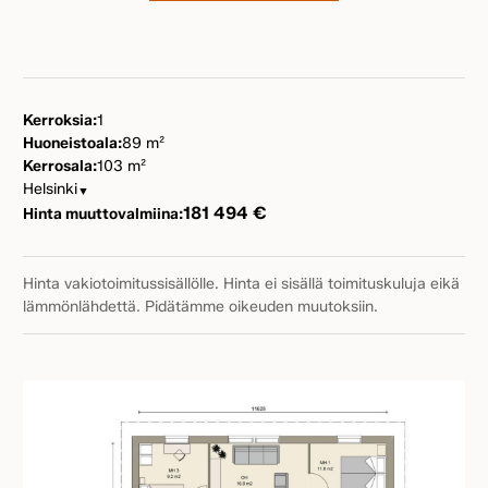
Kerroksia:
1
Huoneistoala:
89 m²
Kerrosala:
103 m²
Helsinki
▼
181 494 €
Hinta muuttovalmiina:
Hinta vakiotoimitussisällölle. Hinta ei sisällä toimituskuluja eikä
lämmönlähdettä. Pidätämme oikeuden muutoksiin.