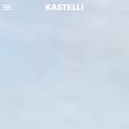
Siirry
sisältöön
Kastelli