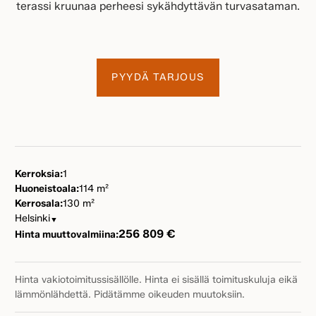
terassi kruunaa perheesi sykähdyttävän turvasataman.
PYYDÄ TARJOUS
Kerroksia:
1
Huoneistoala:
114 m²
Kerrosala:
130 m²
Helsinki
▼
256 809 €
Hinta muuttovalmiina:
Hinta vakiotoimitussisällölle. Hinta ei sisällä toimituskuluja eikä
lämmönlähdettä. Pidätämme oikeuden muutoksiin.