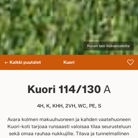
Kuvan talo lisävarusteilla
← Kaikki puutalot
Kuori
Kuori 114/130
A
4H, K, KHH, 2VH, WC, PE, S
Avara kolmen makuuhuoneen ja kahden vaatehuoneen
Kuori-koti tarjoaa runsaasti valoisaa tilaa seurusteluun
sekä omaa rauhaa nukkujille. Tilava ja tunnelmallinen