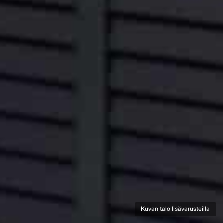
Kuvan talo lisävarusteilla