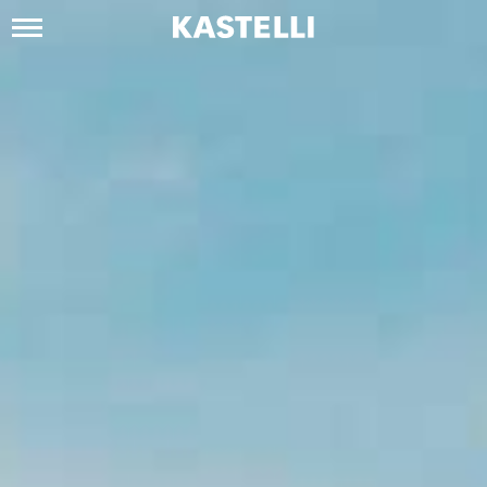
Siirry
sisältöön
Kastelli