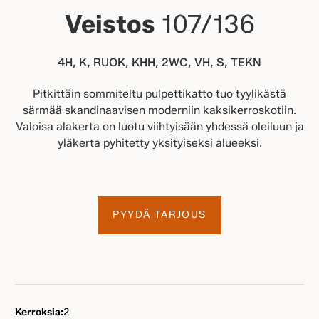
Veistos
107/136
4H, K, RUOK, KHH, 2WC, VH, S, TEKN
Pitkittäin sommiteltu pulpettikatto tuo tyylikästä
särmää skandinaavisen moderniin kaksikerroskotiin.
Valoisa alakerta on luotu viihtyisään yhdessä oleiluun ja
yläkerta pyhitetty yksityiseksi alueeksi.
PYYDÄ TARJOUS
Kerroksia:
2