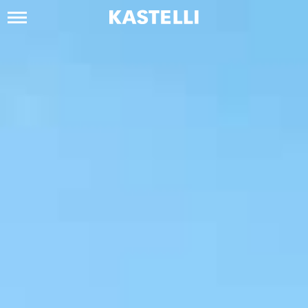
Siirry
sisältöön
Kastelli