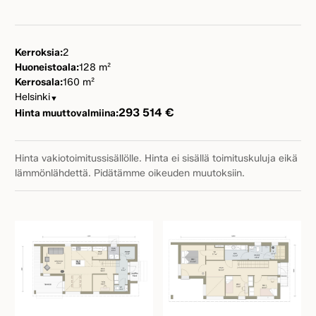
Kerroksia:
2
Huoneistoala:
128 m²
Kerrosala:
160 m²
Helsinki
▼
293 514 €
Hinta muuttovalmiina:
Hinta vakiotoimitussisällölle. Hinta ei sisällä toimituskuluja eikä
lämmönlähdettä. Pidätämme oikeuden muutoksiin.