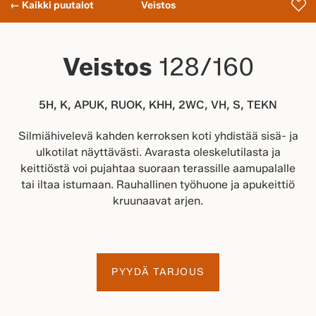
← Kaikki puutalot
Veistos
Veistos
128/160
5H, K, APUK, RUOK, KHH, 2WC, VH, S, TEKN
Silmiähivelevä kahden kerroksen koti yhdistää sisä- ja
ulkotilat näyttävästi. Avarasta oleskelutilasta ja
keittiöstä voi pujahtaa suoraan terassille aamupalalle
tai iltaa istumaan. Rauhallinen työhuone ja apukeittiö
kruunaavat arjen.
PYYDÄ TARJOUS