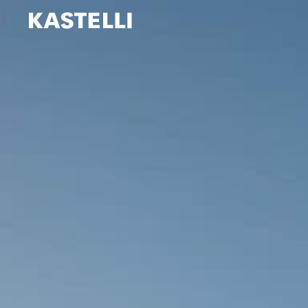
Siirry
sisältöön
Kastelli