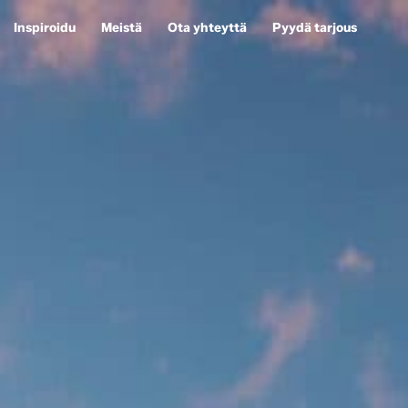
Inspiroidu
Meistä
Ota yhteyttä
Pyydä tarjous