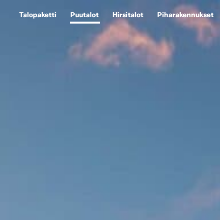
Talopaketti
Puutalot
Hirsitalot
Piharakennukset