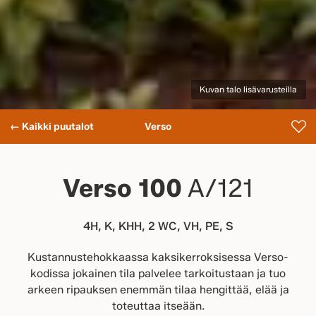
Kuvan talo lisävarusteilla
← Kaikki puutalot
Verso
Verso 100
A/121
4H, K, KHH, 2 WC, VH, PE, S
Kustannustehokkaassa kaksikerroksisessa Verso-
kodissa jokainen tila palvelee tarkoitustaan ja tuo
arkeen ripauksen enemmän tilaa hengittää, elää ja
toteuttaa itseään.