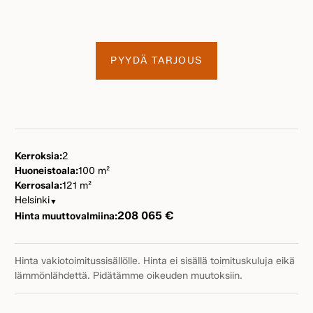
PYYDÄ TARJOUS
Kerroksia:
2
Huoneistoala:
100 m²
Kerrosala:
121 m²
Helsinki
▼
208 065 €
Hinta muuttovalmiina:
Hinta vakiotoimitussisällölle. Hinta ei sisällä toimituskuluja eikä
lämmönlähdettä. Pidätämme oikeuden muutoksiin.