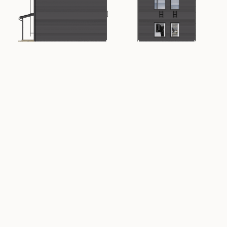
Kahden kerroksen kompakti tilaihme tuo viihtyisää
elämänlaatua tiiviisti rakennetuille kaupunkialueille ja
kapoisille tonteille.
Verso 100 A/121 on
Verso 100/121 -talomallin
edullinen sisar,