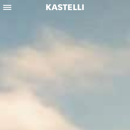
Siirry
sisältöön
Kastelli