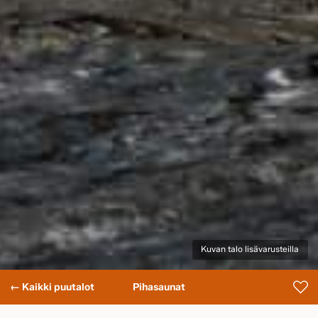
Kuvan talo lisävarusteilla
← Kaikki puutalot
Pihasaunat