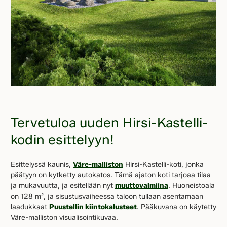
Tervetuloa uuden Hirsi-Kastelli-
kodin esittelyyn!
Esittelyssä kaunis,
Väre-malliston
Hirsi-Kastelli-koti, jonka
päätyyn on kytketty autokatos. Tämä ajaton koti tarjoaa tilaa
ja mukavuutta, ja esitellään nyt
muuttovalmiina
. Huoneistoala
on 128 m², ja sisustusvaiheessa taloon tullaan asentamaan
laadukkaat
Puustellin kiintokalusteet
. Pääkuvana on käytetty
Väre-malliston visualisointikuvaa.