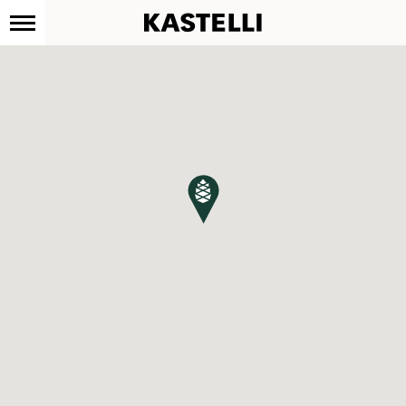
Kastelli
Siirry
sisältöön