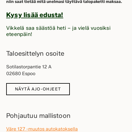
niin saat tietää mitä unelmasi täyttävä talopaketti maksaa.
Kysy lisää edusta!
Vikkelä saa säästöä heti – ja vielä vuosiksi
eteenpäin!
Taloesittelyn osoite
Sotilastorpantie 12 A
02680 Espoo
NÄYTÄ AJO-OHJEET
Pohjautuu mallistoon
Väre 127 -muutos autokatoksella