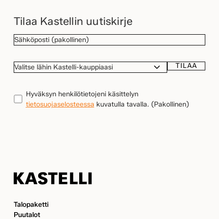
Tilaa Kastellin uutiskirje
SÄHKÖPOSTI
(Pakollinen)
TILAA
VALITSE
LÄHIN
KASTELLI-
TIETOSUOJA
(Pakollinen)
Hyväksyn henkilötietojeni käsittelyn
KAUPPIAASI
tietosuojaselosteessa
kuvatulla tavalla.
(Pakollinen)
Kastelli
Talopaketti
Puutalot