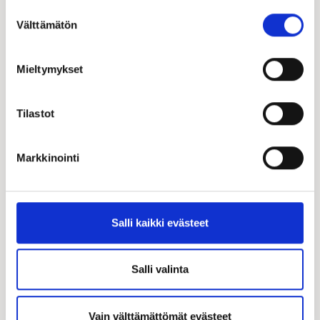
Suostumuksen
Välttämätön
valinta
Jarno Salokangas
Hirsi-Kastelli -kauppias | FI, EN
Mieltymykset
+358 40 525 8895
040 525 8895
jarno.salokangas@kastelli.fi
Tilastot
Markkinointi
Salli kaikki evästeet
Salli valinta
Vain välttämättömät evästeet