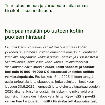
Tule tutustumaan ja varaamaan aika oman
hirsikotisi suunnitteluun.
Nappaa maalämpö uuteen kotiin
puoleen hintaan!
Lämmin kiitos, kotirakas kansa! Kastelli on taas kotien
ykkönen ja Suomen suosituin omakotitalomerkki*. Ilouutisten
kunniaksi tarjoamme kaikkiin uusiin Kastellin ja Hirsi-Kastellin
Muuttovalmis- sekä Viittä Vaille Valmis -talokauppoihin
maalämmön halkaistuun hintaan.
Toimi nopeasti ja säästät
heti noin 10 000–14 000 € €
ostaessasi unelmiesi uniikin
valmistalopaketin.
Etu koskee 16.4. 2025 jälkeen tehtyjä
uusia tarjouksia ja talokauppoja, jotka solmitaan kesäkuun
loppuun 30.6.2025 mennessä ja talotoimitus tapahtuu vuoden
2025 aikana. Kysy tarjousta, niin laskemme mikä voisi olla
juuri sinun haaveidesi talopaketin hinta.
Kysy lisää ja pyydä
saman tien tarjous lähimmältä Hirsi-Kastelli-kauppiaaltasi,