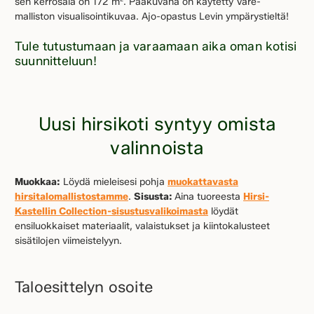
sen kerrosala on 172 m². Pääkuvana on käytetty Väre-
malliston visualisointikuvaa. Ajo-opastus Levin ympärystieltä!
Tule tutustumaan ja varaamaan aika oman kotisi
suunnitteluun!
Uusi hirsikoti syntyy omista
valinnoista
Muokkaa:
Löydä mieleisesi pohja
muokattavasta
hirsitalomallistostamme
.
Sisusta:
Aina tuoreesta
Hirsi-
Kastellin Collection-sisustusvalikoimasta
löydät
ensiluokkaiset materiaalit, valaistukset ja kiintokalusteet
sisätilojen viimeistelyyn.
Taloesittelyn osoite