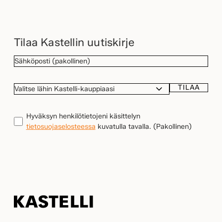
Tilaa Kastellin uutiskirje
SÄHKÖPOSTI
(Pakollinen)
TILAA
VALITSE
LÄHIN
KASTELLI-
TIETOSUOJA
(Pakollinen)
Hyväksyn henkilötietojeni käsittelyn
KAUPPIAASI
tietosuojaselosteessa
kuvatulla tavalla.
(Pakollinen)
Kastelli