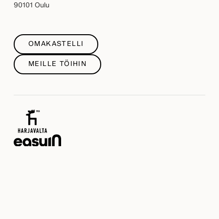
90101 Oulu
OMAKASTELLI
MEILLE TÖIHIN
Olemme osa yli satavuotiasta
Harjavalta-konsernia
.
Tutustu myös asunto-osakemuotoisiin
Easyin-koteihimme
.
Copyright © 2026 Kastelli-talot Oy
Käyttöehdot ja evästekäytäntö
·
Tietosuojaseloste