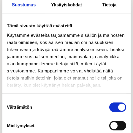
Suostumus
Yksityiskohdat
Tietoja
Tämä sivusto käyttää evästeitä
Käytämme evästeitä tarjoamamme sisällön ja mainosten
räätälöimiseen, sosiaalisen median ominaisuuksien
tukemiseen ja kävijämäärämme analysoimiseen. Lisäksi
jaamme sosiaalisen median, mainosalan ja analytiikka-
alan kumppaneillemme tietoja siitä, miten käytät
Hanna Rautiola
sivustoamme. Kumppanimme voivat yhdistää näitä
Hirsi-Kastelli -kauppias | FI, EN
tietoja muihin tietoihin, joita olet antanut heille tai joita on
050 435 5996
kerätty, kun olet käyttänyt heidän palvelujaan.
hanna.rautiola@kastelli.fi
Suostumuksen
Välttämätön
valinta
Mieltymykset