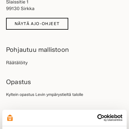
Slaissitie 1
99130 Sirkka
NÄYTÄ AJO-OHJEET
Pohjautuu mallistoon
Räätälöity
Opastus
Kyltein opastus Levin ympärystieltä talolle
Esittelyssä paikalla: