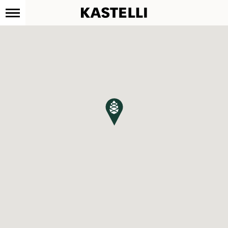
Kastelli
Siirry
sisältöön