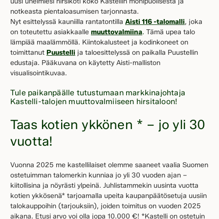
uusi unelmiesi hirsikoti koko Kastellin monipuolisesta ja
notkeasta pientaloasumisen tarjonnasta.
Nyt esittelyssä kauniilla rantatontilla
Aisti 116 -talomalli
, joka
on toteutettu asiakkaalle
muuttovalmiina
.
Tämä upea talo
lämpiää maalämmöllä. Kiintokalusteet ja kodinkoneet on
toimittanut
Puustelli
ja taloesittelyssä on paikalla Puustellin
edustaja. Pääkuvana on käytetty Aisti-malliston
visualisointikuvaa.
Tule paikanpäälle tutustumaan markkinajohtaja
Kastelli-talojen muuttovalmiiseen hirsitaloon!
Taas kotien ykkönen * – jo yli 30
vuotta!
Vuonna 2025 me kastellilaiset olemme saaneet vaalia Suomen
ostetuimman talomerkin kunniaa jo yli 30 vuoden ajan –
kiitollisina ja nöyrästi ylpeinä. Juhlistammekin uusinta vuotta
kotien ykkösenä* tarjoamalla upeita kaupanpäätösetuja uusiin
talokauppoihin (tarjouksiin), joiden toimitus on vuoden 2025
aikana. Etusi arvo voi olla jopa 10.000 €! *Kastelli on ostetuin