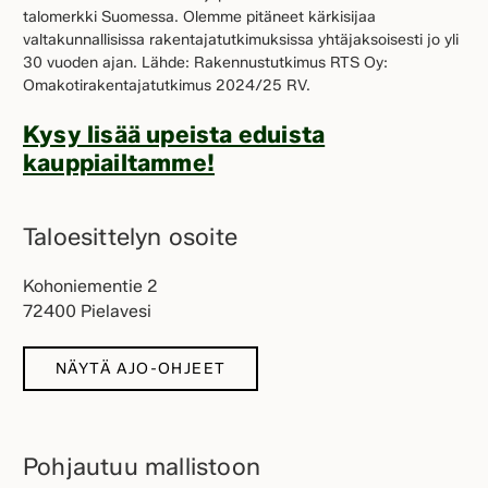
talomerkki Suomessa. Olemme pitäneet kärkisijaa
valtakunnallisissa rakentajatutkimuksissa yhtäjaksoisesti jo yli
30 vuoden ajan. Lähde: Rakennustutkimus RTS Oy:
Omakotirakentajatutkimus 2024/25 RV.
Kysy lisää upeista eduista
kauppiailtamme!
Taloesittelyn osoite
Kohoniementie 2
72400 Pielavesi
NÄYTÄ AJO-OHJEET
Pohjautuu mallistoon