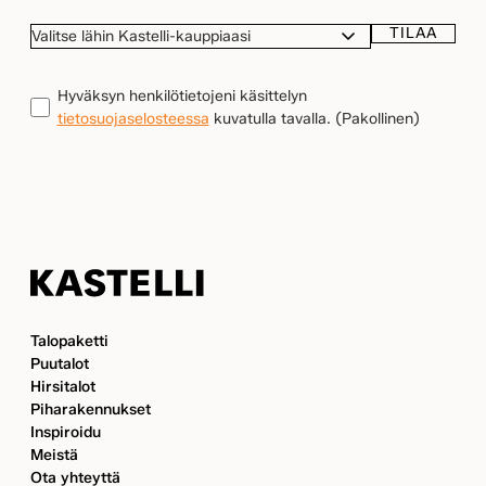
TILAA
VALITSE
LÄHIN
KASTELLI-
TIETOSUOJA
(Pakollinen)
Hyväksyn henkilötietojeni käsittelyn
KAUPPIAASI
tietosuojaselosteessa
kuvatulla tavalla.
(Pakollinen)
Kastelli
Talopaketti
Puutalot
Hirsitalot
Piharakennukset
Inspiroidu
Meistä
Ota yhteyttä