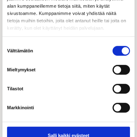
alan kumppaneillemme tietoja siitä, miten käytät
sivustoamme. Kumppanimme voivat yhdistää näitä
tietoja muihin tietoihin, joita olet antanut heille tai joita on
kerätty, kun olet käyttänyt heidän palvelujaan.
Suostumuksen
Jari Eskelinen
Välttämätön
valinta
Kastelli-kauppias | FI, EN
0500 543 341
Mieltymykset
jari.eskelinen@kastelli.fi
Tilastot
Puustelli
Lisätietoja
Markkinointi
Salli kaikki evästeet