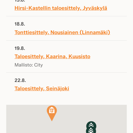
Hirsi-Kastellin taloesittely, Jyväskylä
18.8.
Tonttiesittely, Nousiainen (Linnamäki)
19.8.
Taloesittely, Kaarina, Kuusisto
Mallisto: City
22.8.
Taloesittely, Seinäjoki