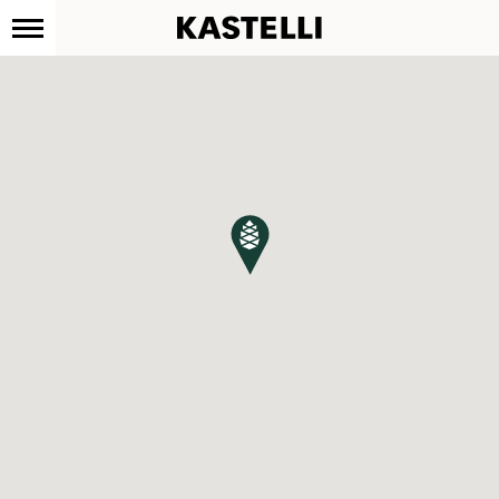
Kastelli
Siirry
sisältöön