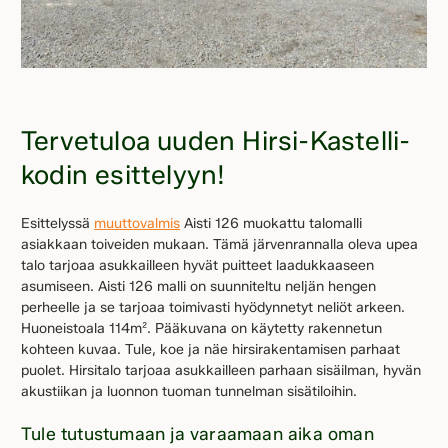
Tervetuloa uuden Hirsi-Kastelli-
kodin esittelyyn!
Esittelyssä
muuttovalmis
Aisti 126 muokattu talomalli
asiakkaan toiveiden mukaan. Tämä järvenrannalla oleva upea
talo tarjoaa asukkailleen hyvät puitteet laadukkaaseen
asumiseen. Aisti 126 malli on suunniteltu neljän hengen
perheelle ja se tarjoaa toimivasti hyödynnetyt neliöt arkeen.
Huoneistoala 114m². Pääkuvana on käytetty rakennetun
kohteen kuvaa. Tule, koe ja näe hirsirakentamisen parhaat
puolet. Hirsitalo tarjoaa asukkailleen parhaan sisäilman, hyvän
akustiikan ja luonnon tuoman tunnelman sisätiloihin.
Tule tutustumaan ja varaamaan aika oman