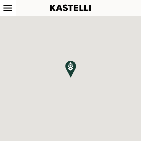
Kastelli
Siirry
sisältöön