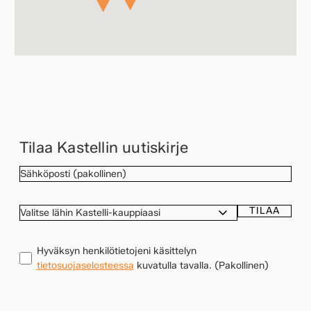
Tilaa Kastellin uutiskirje
SÄHKÖPOSTI
(Pakollinen)
TILAA
VALITSE
LÄHIN
KASTELLI-
TIETOSUOJA
(Pakollinen)
Hyväksyn henkilötietojeni käsittelyn
KAUPPIAASI
tietosuojaselosteessa
kuvatulla tavalla.
(Pakollinen)