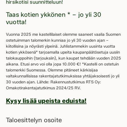
hirsikotisi suunnitteluun!
Taas kotien ykkönen * – jo yli 30
vuotta!
Vuonna 2025 me kastellilaiset olemme saaneet vaalia Suomen
ostetuimman talomerkin kunniaa jo yli 30 vuoden ajan –
kiitollisina ja nöyrästi ylpeinä. Juhlistammekin uusinta vuotta
kotien ykkösenä* tarjoamalla upeita kaupanpäätösetuja uusiin
talokauppoihin (tarjouksiin), kun kaupat tehdään vuoden 2025
aikana. Etusi arvo voi olla jopa 10.000 €! *Kastelli on ostetuin
talomerkki Suomessa. Olemme pitäneet kärkisijaa
valtakunnallisissa rakentajatutkimuksissa yhtäjaksoisesti jo yli
30 vuoden ajan. Lähde: Rakennustutkimus RTS Oy:
Omakotirakentajatutkimus 2024/25 RV.
Kysy lisää upeista eduista!
Taloesittelyn osoite