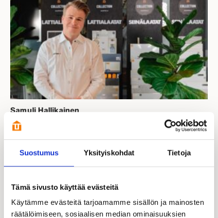
Samuli Hallikainen
Kastelli-kauppias | FI, EN
050 352 6525
samuli.hallikainen@kastelli.fi
Suostumus
Yksityiskohdat
Tietoja
Tämä sivusto käyttää evästeitä
Käytämme evästeitä tarjoamamme sisällön ja mainosten
räätälöimiseen, sosiaalisen median ominaisuuksien