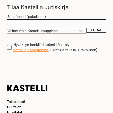
Tilaa Kastellin uutiskirje
SÄHKÖPOSTI
(Pakollinen)
TILAA
VALITSE
LÄHIN
KASTELLI-
TIETOSUOJA
(Pakollinen)
Hyväksyn henkilötietojeni käsittelyn
KAUPPIAASI
tietosuojaselosteessa
kuvatulla tavalla.
(Pakollinen)
Kastelli
Talopaketti
Puutalot
Hirsitalot