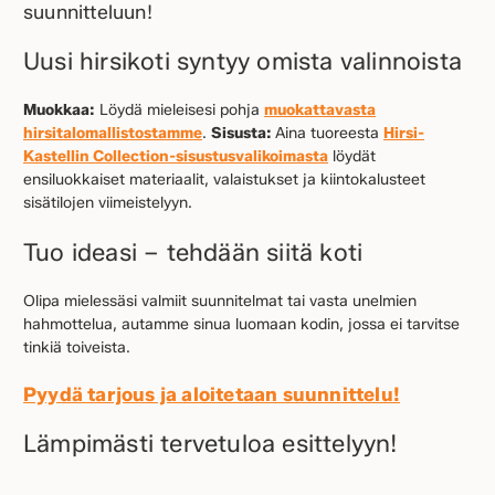
suunnitteluun!
Uusi hirsikoti syntyy omista valinnoista
Muokkaa:
Löydä mieleisesi pohja
muokattavasta
hirsitalomallistostamme
.
Sisusta:
Aina tuoreesta
Hirsi-
Kastellin Collection-sisustusvalikoimasta
löydät
ensiluokkaiset materiaalit, valaistukset ja kiintokalusteet
sisätilojen viimeistelyyn.
Tuo ideasi – tehdään siitä koti
Olipa mielessäsi valmiit suunnitelmat tai vasta unelmien
hahmottelua, autamme sinua luomaan kodin, jossa ei tarvitse
tinkiä toiveista.
Pyydä tarjous ja aloitetaan suunnittelu!
Lämpimästi tervetuloa esittelyyn!