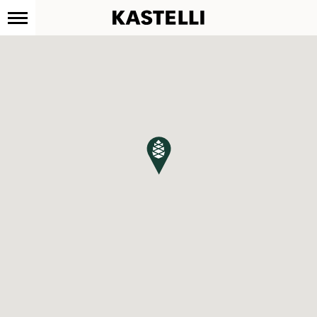
Kastelli
Siirry
sisältöön