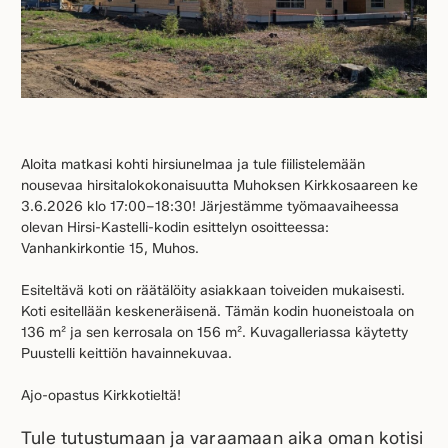
Aloita matkasi kohti hirsiunelmaa ja tule fiilistelemään
nousevaa hirsitalokokonaisuutta Muhoksen Kirkkosaareen ke
3.6.2026 klo 17:00–18:30! Järjestämme työmaavaiheessa
olevan Hirsi-Kastelli-kodin esittelyn osoitteessa:
Vanhankirkontie 15, Muhos.
Esiteltävä koti on räätälöity asiakkaan toiveiden mukaisesti.
Koti esitellään keskeneräisenä. Tämän kodin huoneistoala on
136 m² ja sen kerrosala on 156 m². Kuvagalleriassa käytetty
Puustelli keittiön havainnekuvaa.
Ajo-opastus Kirkkotieltä!
Tule tutustumaan ja varaamaan aika oman kotisi