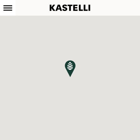
Kastelli
Siirry
sisältöön