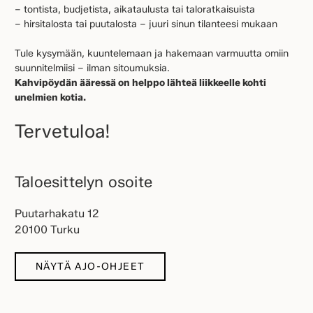
– tontista, budjetista, aikataulusta tai taloratkaisuista
– hirsitalosta tai puutalosta – juuri sinun tilanteesi mukaan
Tule kysymään, kuuntelemaan ja hakemaan varmuutta omiin
suunnitelmiisi – ilman sitoumuksia.
Kahvipöydän ääressä on helppo lähteä liikkeelle kohti
unelmien kotia.
Tervetuloa!
Taloesittelyn osoite
Puutarhakatu 12
20100 Turku
NÄYTÄ AJO-OHJEET