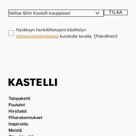
TILAA
VALITSE
LÄHIN
KASTELLI-
TIETOSUOJA
(Pakollinen)
Hyväksyn henkilötietojeni käsittelyn
KAUPPIAASI
tietosuojaselosteessa
kuvatulla tavalla.
(Pakollinen)
Kastelli
Talopaketti
Puutalot
Hirsitalot
Piharakennukset
Inspiroidu
Meistä