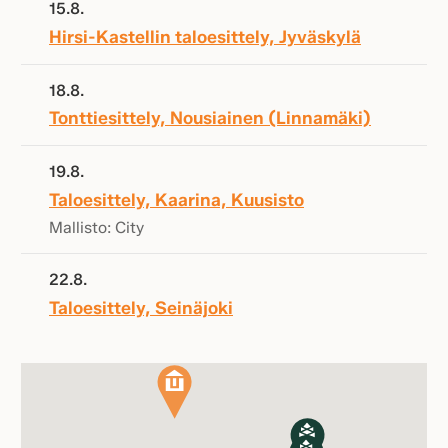
15.8.
Hirsi-Kastellin taloesittely, Jyväskylä
18.8.
Tonttiesittely, Nousiainen (Linnamäki)
19.8.
Taloesittely, Kaarina, Kuusisto
Mallisto: City
22.8.
Taloesittely, Seinäjoki