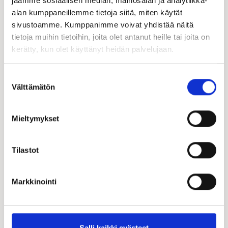
jaamme sosiaalisen median, mainosalan ja analytiikka-
alan kumppaneillemme tietoja siitä, miten käytät
sivustoamme. Kumppanimme voivat yhdistää näitä
tietoja muihin tietoihin, joita olet antanut heille tai joita on
kerätty, kun olet käyttänyt heidän palvelujaan.
Suostumuksen
Välttämätön
valinta
Mieltymykset
Tilastot
Markkinointi
Salli kaikki evästeet