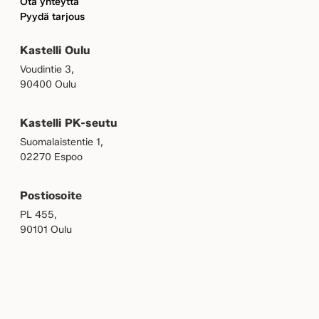
Ota yhteyttä
Pyydä tarjous
Kastelli Oulu
Voudintie 3,
90400 Oulu
Kastelli PK-seutu
Suomalaistentie 1,
02270 Espoo
Postiosoite
PL 455,
90101 Oulu
OMAKASTELLI
MEILLE TÖIHIN