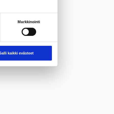
taustallamme.
Markkinointi
udessa. Miltä
TM
li Energiafiksu
-
erheesi käyttöön.
Salli kaikki evästeet