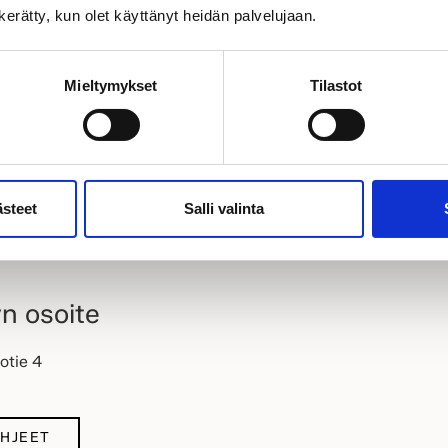
allisto
.
n kerätty, kun olet käyttänyt heidän palvelujaan.
uokattavat talomallit
.
iset
toimitusvaihtoehdot ja -sisällöt
.
maisen perheyhtiö Harjavalta Oy:n vakavaraiset ja turvalliset hartiat 
Mieltymykset
Tilastot
kas yksilöllinen kotitalo, jossa perheesi on hyvä elää nyt ja tulevaisu
si, jos uusi koti minimoisi ostoenergian tarpeen? Murroksellinen
Kastel
oenergian tarpeen uuden talonne säästäessä ja tuottaessa energiaa p
unnitellaan yhdessä kompromissiton koti.
ästeet
Salli valinta
s!
yn osoite
otie 4
OHJEET