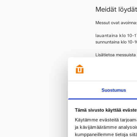
Meidät löydät
Messut ovat avoinna
lauantaina klo 10-1
sunnuntaina klo 10-1
Lisätietoa messuista
Tule tutustum
Omista i
Suostumus
Yhdessä voimme räätäl
tilaratkaisuja, sisus
Tämä sivusto käyttää eväste
lähes mielin määrin.
Käytämme evästeitä tarjoama
Miksi Kaste
ja kävijämäärämme analysoim
kumppaneillemme tietoja siitä