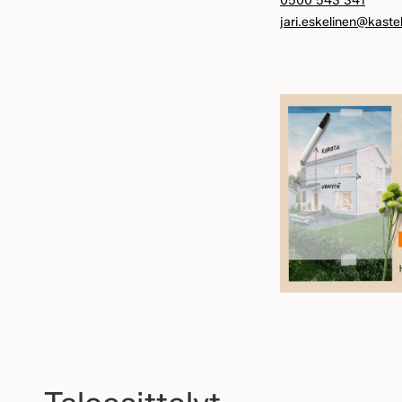
0500 543 341
jari.eskelinen@kastell