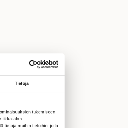
Tietoja
ekniikkaa,
keita myöten. Siis
 ominaisuuksien tukemiseen
tiikka-alan
ietoja muihin tietoihin, joita