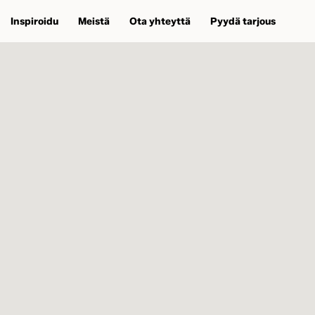
Inspiroidu
Meistä
Ota yhteyttä
Pyydä tarjous