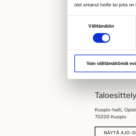
Suomen laajin talom
olet antanut heille tai joita o
Lähes rajattomasti
m
Kattavat ja monipuol
Suostumuksen
Yli 100-vuotiaan koti
Välttämätön
valinta
Näistä rakentuu laadu
esimerkiksi kuulostai
ratkaisu minimoi ost
Tuo ideasi meille, su
Vain välttämättömät ev
Pyydä tarjou
Taloesittel
Kuopio-halli, Opist
70200 Kuopio
NÄYTÄ AJO-