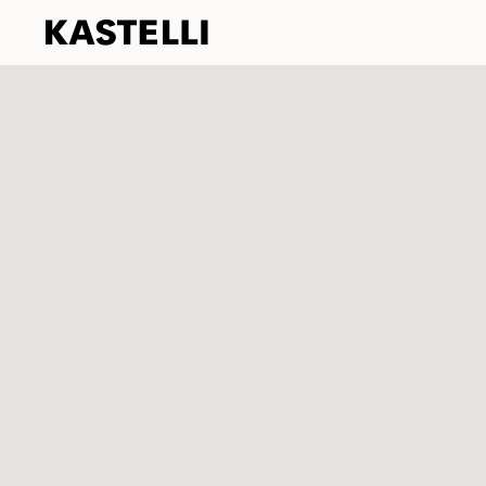
Kastelli
Siirry
sisältöön