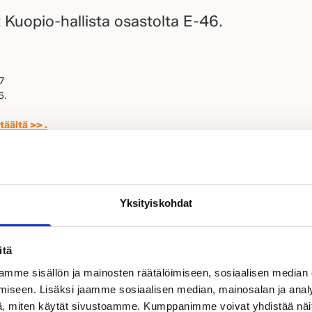
 Kuopio-hallista osastolta E-46.
:
7
6.
täältä >> .
aan ja hakemaan vinkit ja ideat messuilta!
deoista muuttovalmis koti!
Yksityiskohdat
öidä Kastellin talomallipohjia joustavasti mittoja, ulkomuotoa, talot
tusta, tontin muotoa, ikkuna- ja oviaukotuksia sekä terasseja ja parvek
itä
mme sisällön ja mainosten räätälöimiseen, sosiaalisen median
lli?
iseen. Lisäksi jaamme sosiaalisen median, mainosalan ja analy
, miten käytät sivustoamme. Kumppanimme voivat yhdistää näitä t