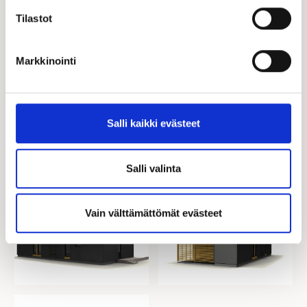
Kastelli-kauppias | FI, EN, SV
Tilastot
050 338 3355
sari.haijanen@kastelli.fi
Markkinointi
Salli kaikki evästeet
Salli valinta
Vain välttämättömät evästeet