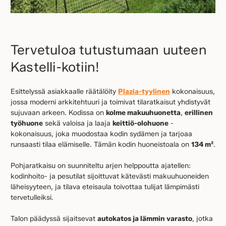
Tervetuloa tutustumaan uuteen
Kastelli-kotiin!
Esittelyssä asiakkaalle räätälöity
Plazia-tyylinen
kokonaisuus,
jossa moderni arkkitehtuuri ja toimivat tilaratkaisut yhdistyvät
sujuvaan arkeen. Kodissa on
kolme makuuhuonetta
,
erillinen
työhuone
sekä valoisa ja laaja
keittiö-olohuone
-
kokonaisuus, joka muodostaa kodin sydämen ja tarjoaa
runsaasti tilaa elämiselle. Tämän kodin huoneistoala on
134 m²
.
Pohjaratkaisu on suunniteltu arjen helppoutta ajatellen:
kodinhoito- ja pesutilat sijoittuvat kätevästi makuuhuoneiden
läheisyyteen, ja tilava eteisaula toivottaa tulijat lämpimästi
tervetulleiksi.
Talon päädyssä sijaitsevat
autokatos ja lämmin varasto
, jotka