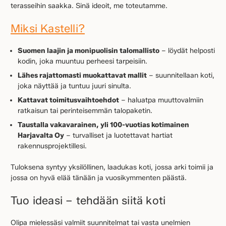
terasseihin saakka. Sinä ideoit, me toteutamme.
Miksi Kastelli?
Suomen laajin ja monipuolisin talomallisto
– löydät helposti
kodin, joka muuntuu perheesi tarpeisiin.
Lähes rajattomasti muokattavat mallit
– suunnitellaan koti,
joka näyttää ja tuntuu juuri sinulta.
Kattavat toimitusvaihtoehdot
– haluatpa muuttovalmiin
ratkaisun tai perinteisemmän talopaketin.
Taustalla vakavarainen, yli 100-vuotias kotimainen
Harjavalta Oy
– turvalliset ja luotettavat hartiat
rakennusprojektillesi.
Tuloksena syntyy yksilöllinen, laadukas koti, jossa arki toimii ja
jossa on hyvä elää tänään ja vuosikymmenten päästä.
Tuo ideasi – tehdään siitä koti
Olipa mielessäsi valmiit suunnitelmat tai vasta unelmien