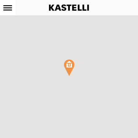
Kastelli
Siirry
sisältöön