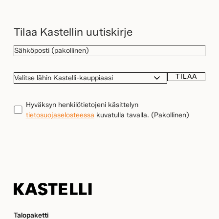
Tilaa Kastellin uutiskirje
SÄHKÖPOSTI
(Pakollinen)
TILAA
VALITSE
LÄHIN
KASTELLI-
TIETOSUOJA
(Pakollinen)
Hyväksyn henkilötietojeni käsittelyn
KAUPPIAASI
tietosuojaselosteessa
kuvatulla tavalla.
(Pakollinen)
Kastelli
Talopaketti