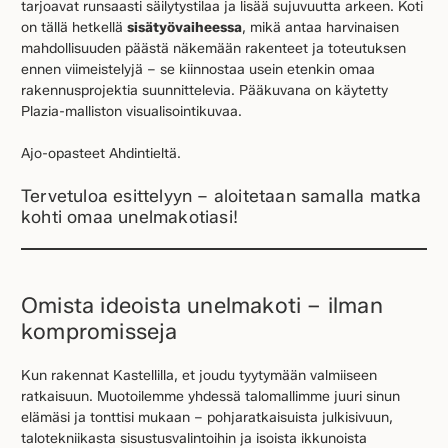
tarjoavat runsaasti säilytystilaa ja lisää sujuvuutta arkeen. Koti
on tällä hetkellä
sisätyövaiheessa
, mikä antaa harvinaisen
mahdollisuuden päästä näkemään rakenteet ja toteutuksen
ennen viimeistelyjä – se kiinnostaa usein etenkin omaa
rakennusprojektia suunnittelevia. Pääkuvana on käytetty
Plazia-malliston visualisointikuvaa.
Ajo-opasteet Ahdintieltä.
Tervetuloa esittelyyn – aloitetaan samalla matka
kohti omaa unelmakotiasi!
Omista ideoista unelmakoti – ilman
kompromisseja
Kun rakennat Kastellilla, et joudu tyytymään valmiiseen
ratkaisuun. Muotoilemme yhdessä talomallimme juuri sinun
elämäsi ja tonttisi mukaan – pohjaratkaisuista julkisivuun,
talotekniikasta sisustusvalintoihin ja isoista ikkunoista