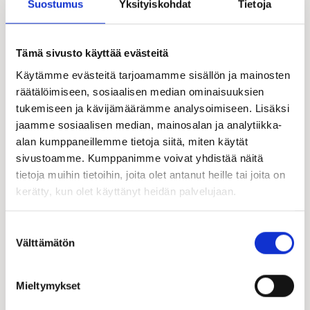
Suostumus
Yksityiskohdat
Tietoja
Opastus
Ahdintieltä
Tämä sivusto käyttää evästeitä
Käytämme evästeitä tarjoamamme sisällön ja mainosten
räätälöimiseen, sosiaalisen median ominaisuuksien
Esittelyssä paikalla:
tukemiseen ja kävijämäärämme analysoimiseen. Lisäksi
jaamme sosiaalisen median, mainosalan ja analytiikka-
alan kumppaneillemme tietoja siitä, miten käytät
sivustoamme. Kumppanimme voivat yhdistää näitä
tietoja muihin tietoihin, joita olet antanut heille tai joita on
kerätty, kun olet käyttänyt heidän palvelujaan.
Suostumuksen
Välttämätön
valinta
Mieltymykset
Sari Haijanen