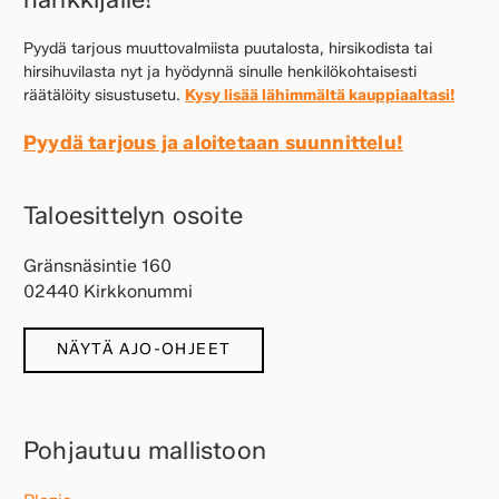
Pyydä tarjous muuttovalmiista puutalosta, hirsikodista tai
hirsihuvilasta nyt ja hyödynnä sinulle henkilökohtaisesti
räätälöity sisustusetu.
Kysy lisää lähimmältä kauppiaaltasi!
Pyydä tarjous ja aloitetaan suunnittelu!
Taloesittelyn osoite
Gränsnäsintie 160
02440 Kirkkonummi
NÄYTÄ AJO-OHJEET
Pohjautuu mallistoon