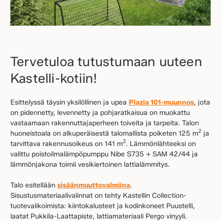
Tervetuloa tutustumaan uuteen
Kastelli-kotiin!
Esittelyssä täysin yksilöllinen ja upea
Plazia 101-muunnos
, jota
on pidennetty, levennetty ja pohjaratkaisua on muokattu
vastaamaan rakennuttajaperheen toiveita ja tarpeita. Talon
2
huoneistoala on alkuperäisestä talomallista poiketen 125 m
ja
2
tarvittava rakennusoikeus on 141 m
. Lämmönlähteeksi on
valittu poistoilmalämpöpumppu Nibe S735 + SAM 42/44 ja
lämmönjakona toimii vesikiertoinen lattialämmitys.
Talo esitellään
sisäänmuuttovalmiina
.
Sisustusmateriaalivalinnat on tehty Kastellin Collection-
tuotevalikoimista: kiintokalusteet ja kodinkoneet Puustelli,
laatat Pukkila-Laattapiste, lattiamateriaali Pergo vinyyli.