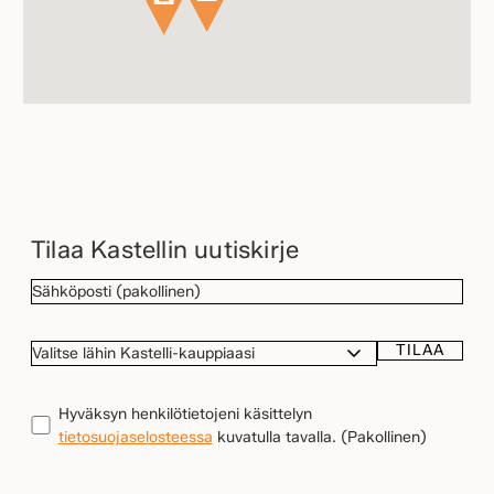
Tilaa Kastellin uutiskirje
SÄHKÖPOSTI
(Pakollinen)
TILAA
VALITSE
LÄHIN
KASTELLI-
TIETOSUOJA
(Pakollinen)
Hyväksyn henkilötietojeni käsittelyn
KAUPPIAASI
tietosuojaselosteessa
kuvatulla tavalla.
(Pakollinen)