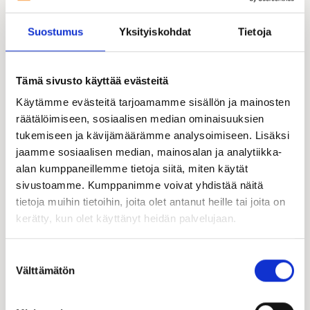
Suostumus
Yksityiskohdat
Tietoja
Teija Lahdelma
Kastelli-kauppias | FI, EN (Espoo, Länsi-Uusimaa)
Tämä sivusto käyttää evästeitä
050 384 5219
Käytämme evästeitä tarjoamamme sisällön ja mainosten
teija.lahdelma@kastelli.fi
räätälöimiseen, sosiaalisen median ominaisuuksien
tukemiseen ja kävijämäärämme analysoimiseen. Lisäksi
jaamme sosiaalisen median, mainosalan ja analytiikka-
alan kumppaneillemme tietoja siitä, miten käytät
sivustoamme. Kumppanimme voivat yhdistää näitä
tietoja muihin tietoihin, joita olet antanut heille tai joita on
kerätty, kun olet käyttänyt heidän palvelujaan.
Suostumuksen
Välttämätön
valinta