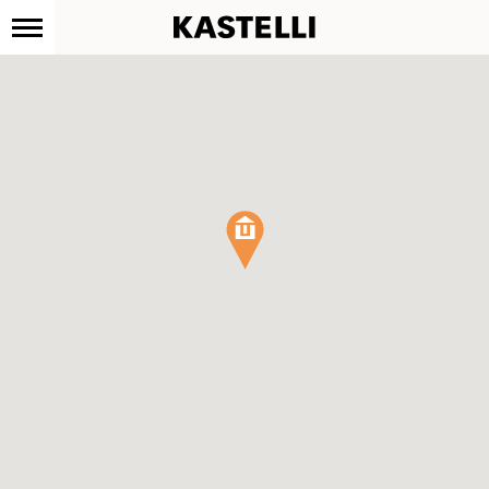
Kastelli
Siirry
sisältöön