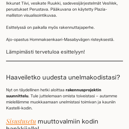
Ikkunat Tiivi, vesikate Ruukki, sadevesijärjestelmät VesiVek,
perustukset Perustava. Pääkuvana on käytetty Plazia-
malliston visualisointikuvaa.
Esittelyssä on paikalla myös rakennuttajaperhe.
Ajo-opastus Hommaksenkaari-Masabyvägen risteyksestä.
Lämpimästi tervetuloa esittelyyn!
Haaveiletko uudesta unelmakodistasi?
Nyt on täydellinen hetki aloittaa
rakennusprojektin
suunnittelu
. Tule juttelemaan omista toiveistasi – autamme
mielellämme muokkaamaan unelmistasi toimivan ja kauniin
Kastelli-kodin.
Sisustusetu
muuttovalmiin kodin
hankkijalle!