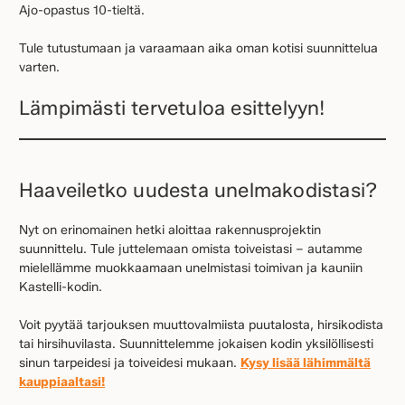
Ajo-opastus 10-tieltä.
Tule tutustumaan ja varaamaan aika oman kotisi suunnittelua
varten.
Lämpimästi tervetuloa esittelyyn!
Haaveiletko uudesta unelmakodistasi?
Nyt on erinomainen hetki aloittaa rakennusprojektin
suunnittelu. Tule juttelemaan omista toiveistasi – autamme
mielellämme muokkaamaan unelmistasi toimivan ja kauniin
Kastelli-kodin.
Voit pyytää tarjouksen muuttovalmiista puutalosta, hirsikodista
tai hirsihuvilasta. Suunnittelemme jokaisen kodin yksilöllisesti
sinun tarpeidesi ja toiveidesi mukaan.
Kysy lisää lähimmältä
kauppiaaltasi!