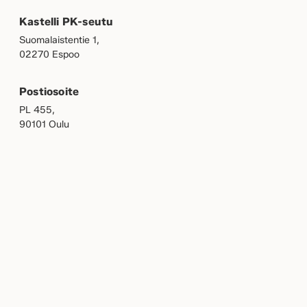
Kastelli PK-seutu
Suomalaistentie 1,
02270 Espoo
Postiosoite
PL 455,
90101 Oulu
OMAKASTELLI
MEILLE TÖIHIN