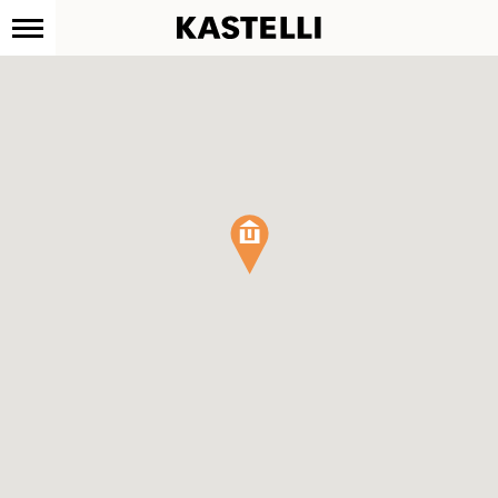
Kastelli
Siirry
sisältöön