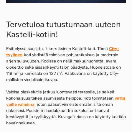
Tervetuloa tutustumaan uuteen
Kastelli-kotiin!
Esittelyssä suosittu, 1-kerroksinen Kastelli-koti. Tämä
City-
tyylinen
koti yhdistää toimivan pohjaratkaisun ja modernin
arjen sujuvuuden. Kodissa on neljä makuuhuonetta, avara
olokeittiö sekä sisäänkäynti talon päädystä. Huoneistoala on
119 m² ja kerrosala on 137 m². Pääkuvana on käytetty City-
malliston visualisointikuvaa.
Valoisa oleskelutila jatkuu luontevasti terassille, ja selkeä
kokonaisuus tekee asumisesta helppoa. Koti toimitetaan
viittä
vaille valmiina
, joten pääset viimeistelemään siitä oman
näköisesi. Puustellin laadukkaat kiintokalusteet tuovat
kestävyyttä ja tyylikkyyttä. Kuvagalleriassa on käytetty keittiön
havainnekuvaa.