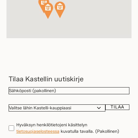
Tilaa Kastellin uutiskirje
SÄHKÖPOSTI
(Pakollinen)
TILAA
VALITSE
LÄHIN
KASTELLI-
TIETOSUOJA
(Pakollinen)
Hyväksyn henkilötietojeni käsittelyn
KAUPPIAASI
tietosuojaselosteessa
kuvatulla tavalla.
(Pakollinen)