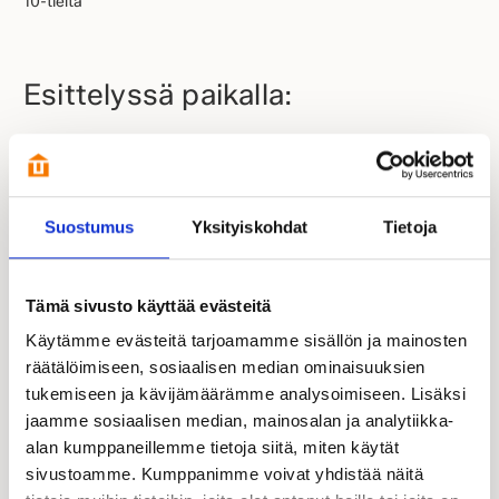
10-tieltä
Esittelyssä paikalla:
Suostumus
Yksityiskohdat
Tietoja
Tämä sivusto käyttää evästeitä
Käytämme evästeitä tarjoamamme sisällön ja mainosten
räätälöimiseen, sosiaalisen median ominaisuuksien
tukemiseen ja kävijämäärämme analysoimiseen. Lisäksi
jaamme sosiaalisen median, mainosalan ja analytiikka-
Sari Haijanen
Kastelli-kauppias | FI, EN, SV
alan kumppaneillemme tietoja siitä, miten käytät
sivustoamme. Kumppanimme voivat yhdistää näitä
050 338 3355