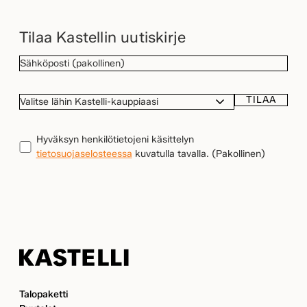
Tilaa Kastellin uutiskirje
SÄHKÖPOSTI
(Pakollinen)
TILAA
VALITSE
LÄHIN
KASTELLI-
TIETOSUOJA
(Pakollinen)
Hyväksyn henkilötietojeni käsittelyn
KAUPPIAASI
tietosuojaselosteessa
kuvatulla tavalla.
(Pakollinen)
Kastelli
Talopaketti