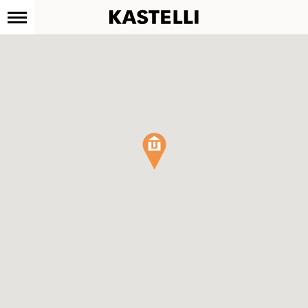
Kastelli
Siirry
sisältöön