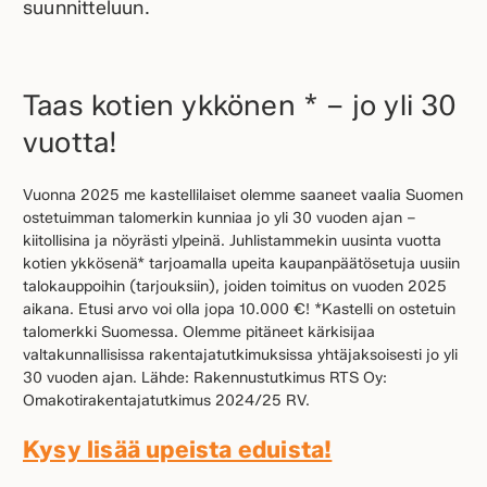
suunnitteluun.
Taas kotien ykkönen * – jo yli 30
vuotta!
Vuonna 2025 me kastellilaiset olemme saaneet vaalia Suomen
ostetuimman talomerkin kunniaa jo yli 30 vuoden ajan –
kiitollisina ja nöyrästi ylpeinä. Juhlistammekin uusinta vuotta
kotien ykkösenä* tarjoamalla upeita kaupanpäätösetuja uusiin
talokauppoihin (tarjouksiin), joiden toimitus on vuoden 2025
aikana. Etusi arvo voi olla jopa 10.000 €! *Kastelli on ostetuin
talomerkki Suomessa. Olemme pitäneet kärkisijaa
valtakunnallisissa rakentajatutkimuksissa yhtäjaksoisesti jo yli
30 vuoden ajan. Lähde: Rakennustutkimus RTS Oy:
Omakotirakentajatutkimus 2024/25 RV.
Kysy lisää upeista eduista!