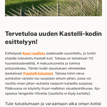
Tervetuloa uuden Kastelli-kodin
esittelyyn!
Esittelyssä
Kuori-mallista
asiakkaalle suunniteltu, ja tontin
ehdoilla toteutettu Kastelli-koti. Talossa on tehokkaat 112
huoneistoalaneliötä, 4 makuuhuonetta ja toimiva
pohjaratkaisu. Tämän kodin sisustuksen viimeistelee
laadukkaat
Puustelli kalusteet
. Talossa kiinni oleva
autokatos-varasto tuo suojaisan atrium-pihan, jossa voi
nauttia oman pihan rauhasta naapurin katseilta suojassa.
Pääkuvana on käytetty Kuori-malliston visualisointikuvaa. Ajo-
opastus Vengantie-Vihnetie (osoitetta ei löydy kartalta).
Tule tutustumaan ja varaamaan aika oman kotisi