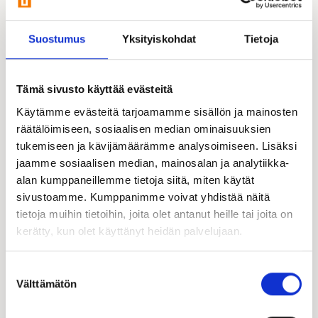
Esittelyssä paikalla:
Suostumus
Yksityiskohdat
Tietoja
Tämä sivusto käyttää evästeitä
Käytämme evästeitä tarjoamamme sisällön ja mainosten
räätälöimiseen, sosiaalisen median ominaisuuksien
tukemiseen ja kävijämäärämme analysoimiseen. Lisäksi
jaamme sosiaalisen median, mainosalan ja analytiikka-
alan kumppaneillemme tietoja siitä, miten käytät
sivustoamme. Kumppanimme voivat yhdistää näitä
tietoja muihin tietoihin, joita olet antanut heille tai joita on
Päivi Lammervo
kerätty, kun olet käyttänyt heidän palvelujaan.
Kastelli-kauppias | FI, EN
050 561 4624
Suostumuksen
paivi.lammervo@kastelli.fi
Välttämätön
valinta