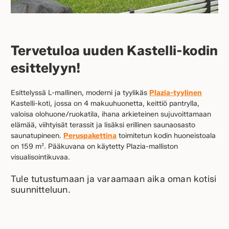
Tervetuloa uuden Kastelli-kodin
esittelyyn!
Esittelyssä L-mallinen, moderni ja tyylikäs
Plazia-tyylinen
Kastelli-koti, jossa on 4 makuuhuonetta, keittiö pantrylla,
valoisa olohuone/ruokatila, ihana arkieteinen sujuvoittamaan
elämää, viihtyisät terassit ja lisäksi erillinen saunaosasto
saunatupineen.
Peruspakettina
toimitetun kodin huoneistoala
on 159 m². Pääkuvana on käytetty Plazia-malliston
visualisointikuvaa.
Tule tutustumaan ja varaamaan aika oman kotisi
suunnitteluun.