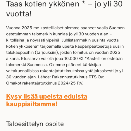
Taas kotien ykkönen * – jo yli 30
vuotta!
Vuonna 2025 me kastellilaiset olemme saaneet vaalia Suomen
ostetuimman talomerkin kunniaa jo yli 30 vuoden ajan –
kiitollisina ja nöyrästi ylpeinä. Juhlistammekin uusinta vuotta
kotien ykkösenä* tarjoamalla upeita kaupanpäätösetuja uusiin
talokauppoihin (tarjouksiin), joiden toimitus on vuoden 2025
aikana. Etusi arvo voi olla jopa 10.000 €! *Kastelli on ostetuin
talomerkki Suomessa. Olemme pitäneet kärkisijaa
valtakunnallisissa rakentajatutkimuksissa yhtäjaksoisesti jo yli
30 vuoden ajan. Lähde: Rakennustutkimus RTS Oy:
Omakotirakentajatutkimus 2024/25 RV.
Kysy lisää upeista eduista
kauppiailtamme!
Taloesittelyn osoite