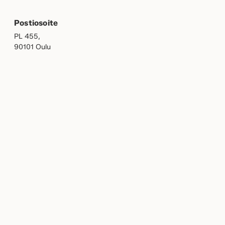
Postiosoite
PL 455,
90101 Oulu
OMAKASTELLI
MEILLE TÖIHIN
Olemme osa yli satavuotiasta
Harjavalta-konsernia
.
Tutustu myös asunto-osakemuotoisiin
Easyin-koteihimme
.