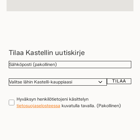
Tilaa Kastellin uutiskirje
SÄHKÖPOSTI
(Pakollinen)
TILAA
VALITSE
LÄHIN
KASTELLI-
TIETOSUOJA
(Pakollinen)
Hyväksyn henkilötietojeni käsittelyn
KAUPPIAASI
tietosuojaselosteessa
kuvatulla tavalla.
(Pakollinen)