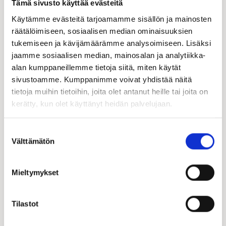
Tämä sivusto käyttää evästeitä
Käytämme evästeitä tarjoamamme sisällön ja mainosten
räätälöimiseen, sosiaalisen median ominaisuuksien
tukemiseen ja kävijämäärämme analysoimiseen. Lisäksi
jaamme sosiaalisen median, mainosalan ja analytiikka-
Hanna Rautiola
alan kumppaneillemme tietoja siitä, miten käytät
Hirsi-Kastelli -kauppias | FI, EN
sivustoamme. Kumppanimme voivat yhdistää näitä
tietoja muihin tietoihin, joita olet antanut heille tai joita on
050 435 5996
hanna.rautiola@kastelli.fi
kerätty, kun olet käyttänyt heidän palvelujaan.
Suostumuksen
Välttämätön
valinta
Mieltymykset
Tilastot