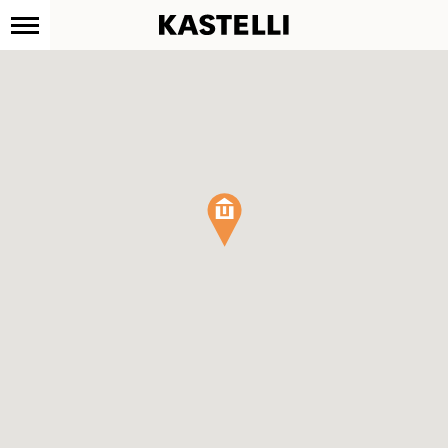
Kastelli
Siirry
sisältöön