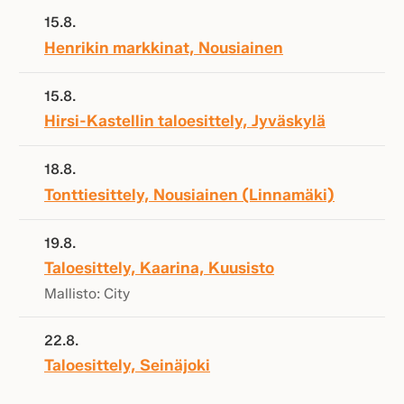
15.8.
Henrikin markkinat, Nousiainen
15.8.
Hirsi-Kastellin taloesittely, Jyväskylä
18.8.
Tonttiesittely, Nousiainen (Linnamäki)
19.8.
Taloesittely, Kaarina, Kuusisto
Mallisto: City
22.8.
Taloesittely, Seinäjoki