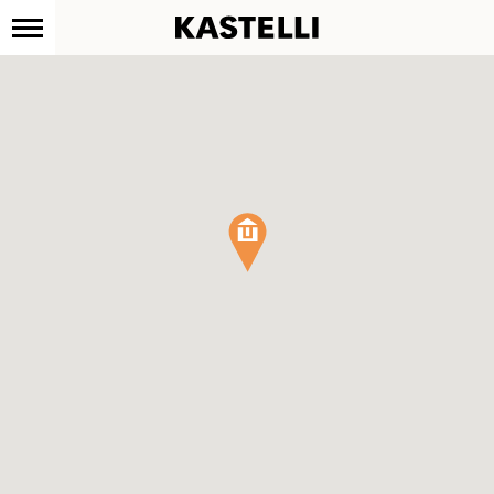
Kastelli
Siirry
sisältöön