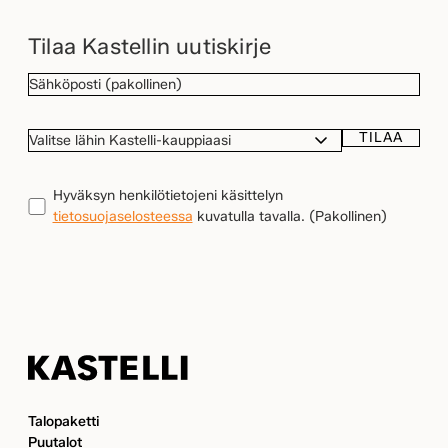
Tilaa Kastellin uutiskirje
SÄHKÖPOSTI
(Pakollinen)
TILAA
VALITSE
LÄHIN
KASTELLI-
TIETOSUOJA
(Pakollinen)
Hyväksyn henkilötietojeni käsittelyn
KAUPPIAASI
tietosuojaselosteessa
kuvatulla tavalla.
(Pakollinen)
Kastelli
Talopaketti
Puutalot