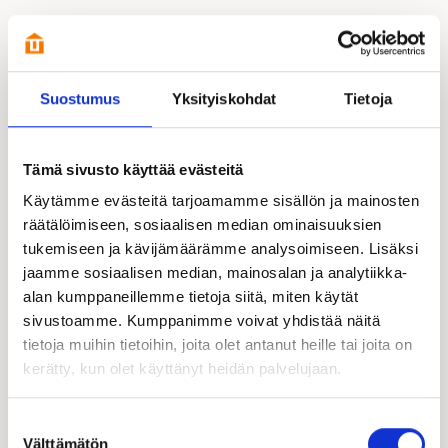
Esittelyssä paikalla:
Suostumus
Yksityiskohdat
Tietoja
Tämä sivusto käyttää evästeitä
Käytämme evästeitä tarjoamamme sisällön ja mainosten
räätälöimiseen, sosiaalisen median ominaisuuksien
tukemiseen ja kävijämäärämme analysoimiseen. Lisäksi
jaamme sosiaalisen median, mainosalan ja analytiikka-
alan kumppaneillemme tietoja siitä, miten käytät
sivustoamme. Kumppanimme voivat yhdistää näitä
tietoja muihin tietoihin, joita olet antanut heille tai joita on
kerätty, kun olet käyttänyt heidän palvelujaan.
Kari Lammervo
Kastelli-kauppias | FI
Suostumuksen
050 553 2513
Välttämätön
valinta