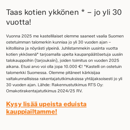
Taas kotien ykkönen * – jo yli 30
vuotta!
Vuonna 2025 me kastellilaiset olemme saaneet vaalia Suomen
ostetuimman talomerkin kunniaa jo yli 30 vuoden ajan –
kiitollisina ja nöyrästi ylpeinä. Juhlistammekin uusinta vuotta
kotien ykkösenä* tarjoamalla upeita kaupanpäätösetuja uusiin
talokauppoihin (tarjouksiin), joiden toimitus on vuoden 2025
aikana. Etusi arvo voi olla jopa 10.000 €! *Kastelli on ostetuin
talomerkki Suomessa. Olemme pitäneet kärkisijaa
valtakunnallisissa rakentajatutkimuksissa yhtäjaksoisesti jo yli
30 vuoden ajan. Lähde: Rakennustutkimus RTS Oy:
Omakotirakentajatutkimus 2024/25 RV.
Kysy lisää upeista eduista
kauppiailtamme!