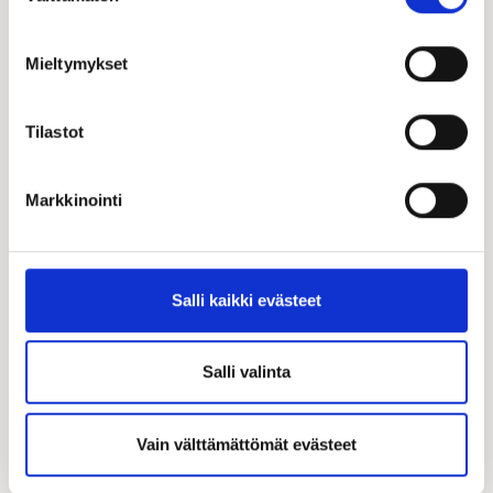
050 553 2513
kari.lammervo@kastelli.fi
Mieltymykset
Tilastot
Markkinointi
Salli kaikki evästeet
Salli valinta
Taloesittelyt
Vain välttämättömät evästeet