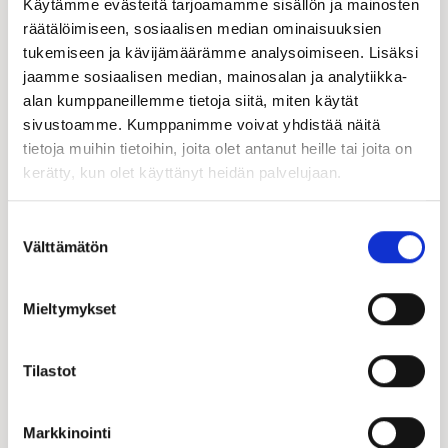
Käytämme evästeitä tarjoamamme sisällön ja mainosten
050 561 4624
räätälöimiseen, sosiaalisen median ominaisuuksien
paivi.lammervo@kastelli.fi
tukemiseen ja kävijämäärämme analysoimiseen. Lisäksi
jaamme sosiaalisen median, mainosalan ja analytiikka-
alan kumppaneillemme tietoja siitä, miten käytät
sivustoamme. Kumppanimme voivat yhdistää näitä
tietoja muihin tietoihin, joita olet antanut heille tai joita on
kerätty, kun olet käyttänyt heidän palvelujaan.
Suostumuksen
Välttämätön
valinta
Mieltymykset
Tilastot
Kari Lammervo
Kastelli-kauppias | FI
Markkinointi