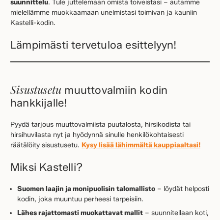
suunnittelu
. Tule juttelemaan omista toiveistasi – autamme
mielellämme muokkaamaan unelmistasi toimivan ja kauniin
Kastelli-kodin.
Lämpimästi tervetuloa esittelyyn!
Sisustusetu
muuttovalmiin kodin
hankkijalle!
Pyydä tarjous muuttovalmiista puutalosta, hirsikodista tai
hirsihuvilasta nyt ja hyödynnä sinulle henkilökohtaisesti
räätälöity sisustusetu.
Kysy lisää lähimmältä kauppiaaltasi!
Miksi Kastelli?
Suomen laajin ja monipuolisin talomallisto
– löydät helposti
kodin, joka muuntuu perheesi tarpeisiin.
Lähes rajattomasti muokattavat mallit
– suunnitellaan koti,