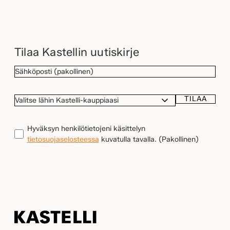
Tilaa Kastellin uutiskirje
SÄHKÖPOSTI
(Pakollinen)
TILAA
VALITSE
LÄHIN
KASTELLI-
TIETOSUOJA
(Pakollinen)
Hyväksyn henkilötietojeni käsittelyn
KAUPPIAASI
tietosuojaselosteessa
kuvatulla tavalla.
(Pakollinen)
Kastelli