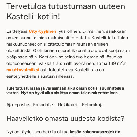
Tervetuloa tutustumaan uuteen
Kastelli-kotiin!
Esittelyssä
City-tyylinen
, yksilöllinen, L- mallinen, asiakkaan
omien suunnitelmien mukaisesti toteutettu Kastelli-talo. Talon
makuuhuoneet on sijoitettu omaan rauhaan erilleen
olokeittiöstä. Olohuoneen suuret ikkunat avautuvat suojaisaan
sisäpihaan päin. Keittiön vino seinä tuo hieman näkösuojaa
2
olohuoneeseen, vaikka tila on silti avonainen. Tämä 139 m
:n
muuttovalmiiksi
asti toteutettava Kastelli-talo on
esittelyhetkellä sisustusvaiheessa.
Tule tutustumaan ja varaamaan aika oman kotisi suunnittelua
varten. Nyt on hyvä aika aloittaa oman talon rakentaminen.
Ajo-opastus: Kaharintie – Rekikaari – Ketarakuja.
Haaveiletko omasta uudesta kodista?
Nyt on täydellinen hetki aloittaa
kesän rakennusprojektin