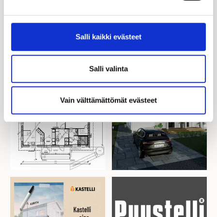
050 553 2513
050 553 2513
kari.lammervo@kastelli.fi
Salli kaikki evästeet
Salli valinta
Vain välttämättömät evästeet