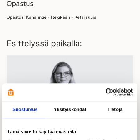
Opastus
Opastus: Kaharintie - Rekikaari - Ketarakuja
Esittelyssä paikalla:
Suostumus
Yksityiskohdat
Tietoja
Päivi Lammervo
Tämä sivusto käyttää evästeitä
Kastelli-kauppias | FI, EN