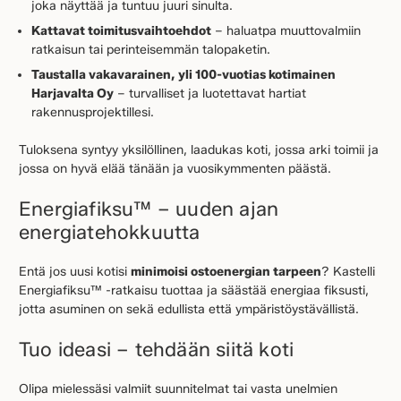
joka näyttää ja tuntuu juuri sinulta.
Kattavat toimitusvaihtoehdot
– haluatpa muuttovalmiin
ratkaisun tai perinteisemmän talopaketin.
Taustalla vakavarainen, yli 100-vuotias kotimainen
Harjavalta Oy
– turvalliset ja luotettavat hartiat
rakennusprojektillesi.
Tuloksena syntyy yksilöllinen, laadukas koti, jossa arki toimii ja
jossa on hyvä elää tänään ja vuosikymmenten päästä.
Energiafiksu™ – uuden ajan
energiatehokkuutta
Entä jos uusi kotisi
minimoisi ostoenergian tarpeen
? Kastelli
Energiafiksu™ -ratkaisu tuottaa ja säästää energiaa fiksusti,
jotta asuminen on sekä edullista että ympäristöystävällistä.
Tuo ideasi – tehdään siitä koti
Olipa mielessäsi valmiit suunnitelmat tai vasta unelmien