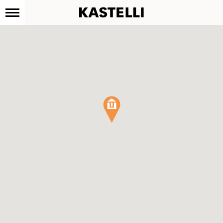
Kastelli
Siirry
sisältöön