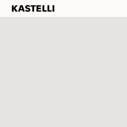
Kastelli
Siirry
sisältöön