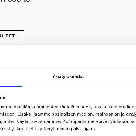
OHJEET
mallistoon
Yksityiskohdat
itä
mme sisällön ja mainosten räätälöimiseen, sosiaalisen median
 Rekikaari - Jalastie
iseen. Lisäksi jaamme sosiaalisen median, mainosalan ja analy
, miten käytät sivustoamme. Kumppanimme voivat yhdistää näitä t
n kerätty, kun olet käyttänyt heidän palvelujaan.