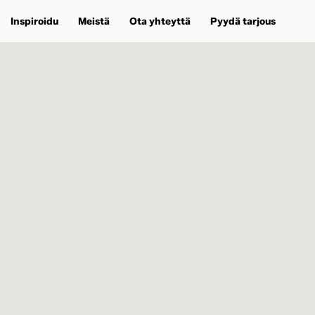
Inspiroidu
Meistä
Ota yhteyttä
Pyydä tarjous