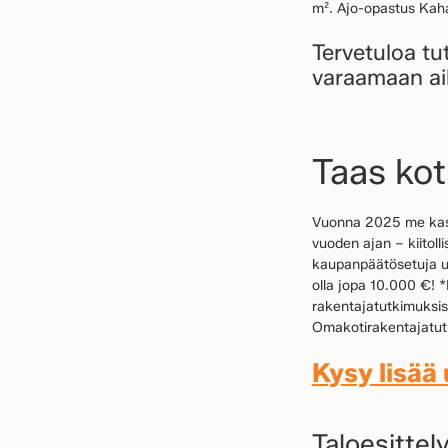
m². Ajo-opastus Kahar
Tervetuloa tu
varaamaan aik
Taas kot
Vuonna 2025 me kast
vuoden ajan – kiitoll
kaupanpäätösetuja uu
olla jopa 10.000 €! 
rakentajatutkimuksis
Omakotirakentajatu
Kysy lisää
Taloesittel