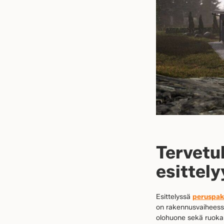
Tervetu
esittely
Esittelyssä
peruspak
on rakennusvaiheessa
olohuone sekä ruokail