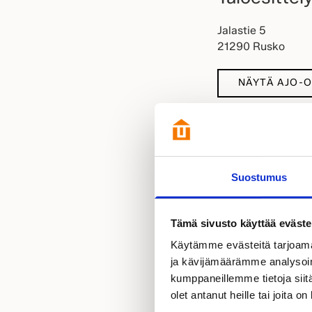
Jalastie 5
21290 Rusko
NÄYTÄ AJO-
Pohjautuu 
Suostumus
Plazia
Opastus
Tämä sivusto käyttää eväste
Käytämme evästeitä tarjoama
Opastus: Kaharintie -
ja kävijämäärämme analysoim
kumppaneillemme tietoja siitä
olet antanut heille tai joita o