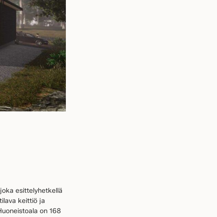
 joka esittelyhetkellä
lava keittiö ja
 Huoneistoala on 168