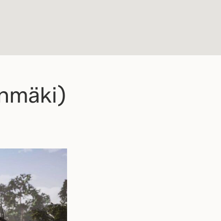
önmäki)