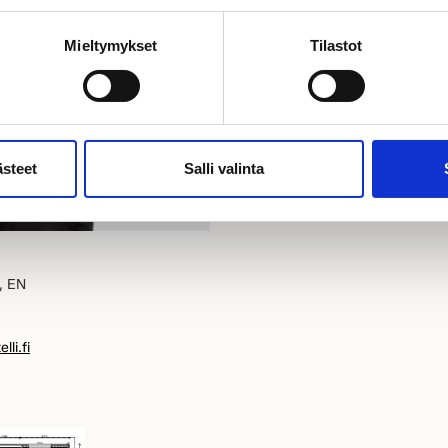
sä paikalla:
Mieltymykset
Tilastot
ästeet
Salli valinta
I, EN
li.fi