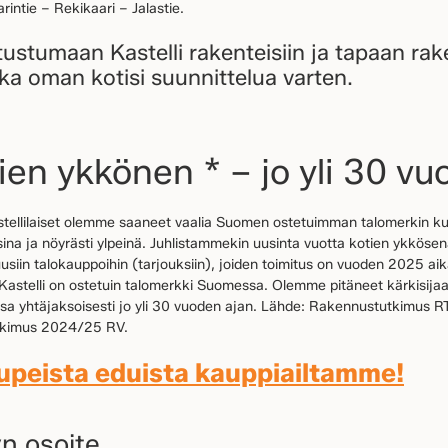
intie – Rekikaari – Jalastie.
tustumaan Kastelli rakenteisiin ja tapaan ra
a oman kotisi suunnittelua varten.
ien ykkönen * – jo yli 30 vuo
ellilaiset olemme saaneet vaalia Suomen ostetuimman talomerkin kun
isina ja nöyrästi ylpeinä. Juhlistammekin uusinta vuotta kotien ykkösen
siin talokauppoihin (tarjouksiin), joiden toimitus on vuoden 2025 aik
*Kastelli on ostetuin talomerkki Suomessa. Olemme pitäneet kärkisijaa
sa yhtäjaksoisesti jo yli 30 vuoden ajan. Lähde: Rakennustutkimus R
tkimus 2024/25 RV.
 upeista eduista kauppiailtamme!
yn osoite