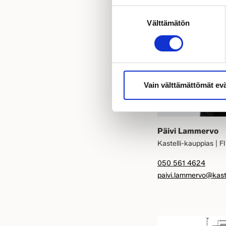
Esittelys
Suostumuksen
Välttämätön
valinta
Vain välttämättömät ev
Päivi Lammervo
Kastelli-kauppias | F
050 561 4624
paivi.lammervo@kastel