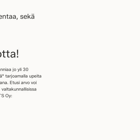
kentaa, sekä
tta!
niaa jo yli 30
ä* tarjoamalla upeita
ana. Etusi arvo voi
 valtakunnallisissa
TS Oy: