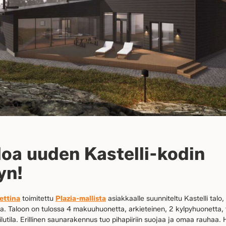
loa uuden Kastelli-kodin
yn!
ettina
toimitettu
Plazia-mallista
asiakkaalle suunniteltu Kastelli talo,
. Taloon on tulossa 4 makuuhuonetta, arkieteinen, 2 kylpyhuonetta, ti
utila. Erillinen saunarakennus tuo pihapiiriin suojaa ja omaa rauhaa.