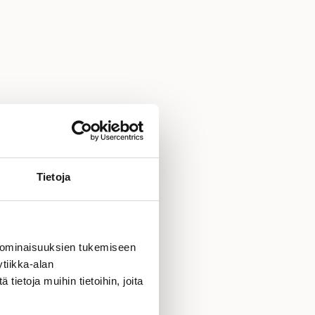
Tietoja
 ominaisuuksien tukemiseen
tiikka-alan
ietoja muihin tietoihin, joita