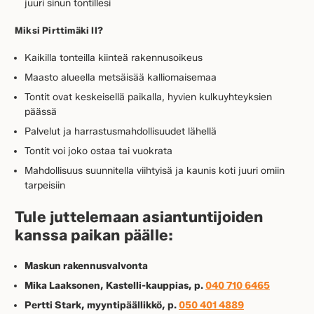
juuri sinun tontillesi
Miksi Pirttimäki II?
Kaikilla tonteilla kiinteä rakennusoikeus
Maasto alueella metsäisää kalliomaisemaa
Tontit ovat keskeisellä paikalla, hyvien kulkuyhteyksien
päässä
Palvelut ja harrastusmahdollisuudet lähellä
Tontit voi joko ostaa tai vuokrata
Mahdollisuus suunnitella viihtyisä ja kaunis koti juuri omiin
tarpeisiin
Tule juttelemaan asiantuntijoiden
kanssa paikan päälle:
Maskun rakennusvalvonta
Mika Laaksonen, Kastelli-kauppias, p.
040 710 6465
Pertti Stark, myyntipäällikkö, p.
050 401 4889