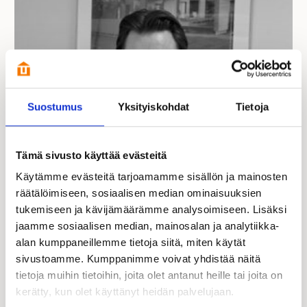
Suostumus
Yksityiskohdat
Tietoja
Tämä sivusto käyttää evästeitä
Käytämme evästeitä tarjoamamme sisällön ja mainosten
räätälöimiseen, sosiaalisen median ominaisuuksien
Mika Laaksonen
tukemiseen ja kävijämäärämme analysoimiseen. Lisäksi
Kauppias | FI, EN
jaamme sosiaalisen median, mainosalan ja analytiikka-
alan kumppaneillemme tietoja siitä, miten käytät
040 710 6465
sivustoamme. Kumppanimme voivat yhdistää näitä
mika.laaksonen@kastelli.fi
tietoja muihin tietoihin, joita olet antanut heille tai joita on
kerätty, kun olet käyttänyt heidän palvelujaan.