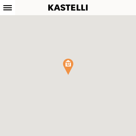
Kastelli
Siirry
sisältöön