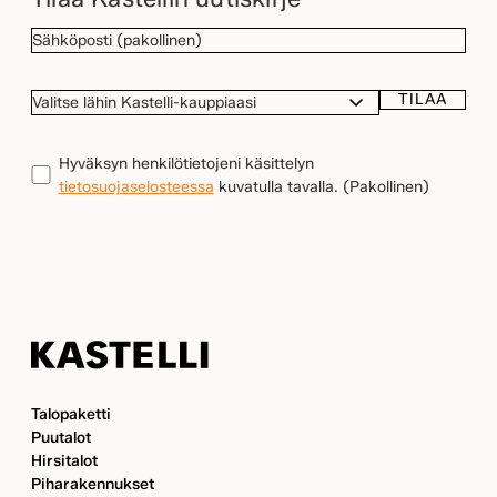
SÄHKÖPOSTI
(Pakollinen)
TILAA
VALITSE
LÄHIN
KASTELLI-
TIETOSUOJA
(Pakollinen)
Hyväksyn henkilötietojeni käsittelyn
KAUPPIAASI
tietosuojaselosteessa
kuvatulla tavalla.
(Pakollinen)
Kastelli
Talopaketti
Puutalot
Hirsitalot
Piharakennukset