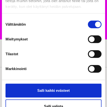
tietoja muihin tietoihin, joita olet antanut heille tai joita on
kerätty, kun olet käyttänyt heidän palvelujaan.
Suostumuksen
Välttämätön
valinta
Mieltymykset
Sisustus ja viimeistely
Tilastot
Piharakennukset
Markkinointi
Salli kaikki evästeet
Tilaa Kastellin uutiskirje
Salli valinta