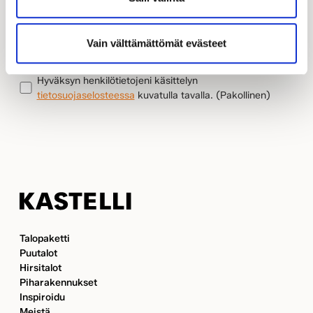
SÄHKÖPOSTI
(Pakollinen)
TILAA
VALITSE
Vain välttämättömät evästeet
LÄHIN
KASTELLI-
TIETOSUOJA
(Pakollinen)
Hyväksyn henkilötietojeni käsittelyn
KAUPPIAASI
tietosuojaselosteessa
kuvatulla tavalla.
(Pakollinen)
Kastelli
Talopaketti
Puutalot
Hirsitalot
Piharakennukset
Inspiroidu
Meistä