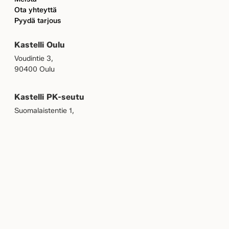
Ota yhteyttä
Pyydä tarjous
Kastelli Oulu
Voudintie 3,
90400 Oulu
Kastelli PK-seutu
Suomalaistentie 1,
02270 Espoo
Postiosoite
PL 455,
90101 Oulu
OMAKASTELLI