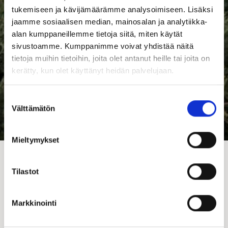
tukemiseen ja kävijämäärämme analysoimiseen. Lisäksi
jaamme sosiaalisen median, mainosalan ja analytiikka-
alan kumppaneillemme tietoja siitä, miten käytät
sivustoamme. Kumppanimme voivat yhdistää näitä
tietoja muihin tietoihin, joita olet antanut heille tai joita on
kerätty, kun olet käyttänyt heidän palvelujaan.
Suostumuksen
Välttämätön
valinta
Mieltymykset
Kastellin Mallistotiimi suunnitteli ilmeikkääseen Aitio-
Tilastot
talomallistoon uuden ulkoasun ja nykyaikaisen tyylin.
Muuntuvan rakenteen ansiosta tämä talomalli sopii
erilaisille tonteille ja mukautuu helposti
Markkinointi
elämäntilanteiden mukaan.