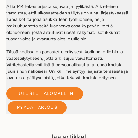
Aitio 144 tekee arjesta sujuvaa ja tyylikästä. Arkieteinen
varmistaa, että ulkovaatteiden säilytys on aina järjestyksessä.
Tämä koti tarjoaa asukkailleen työhuoneen, neljä
makuuhuonetta sekä luonnonvalossa kylpevän keittiö-
olohuoneen, josta avautuvat upeat näkymät. Isot ikkunat
tuovat valoa ja avaruutta oleskelutiloihin.
Tässä kodissa on panostettu erityisesti kodinhoitotiloihin ja
vaatesäilytykseen, jotta arki sujuu vaivattomasti.
Väritehosteilla voit lisätä persoonallisuutta ja tehdä kodista
juuri sinun näköisesi. Uniikki ilme syntyy laajasta terassista ja
lovetuista päätyseinistä, jotka tekevät kodista erityisen.
TUTUSTU TALOMALLIIN
PYYDÄ TARJOUS
Jaa artikkeli