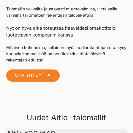
Talomallin voi valita joustavasti muuttovalmiina, viittä vaille
valmiina tai omatoimirakentajan talopakettina.
Nyt on hyvä aika toteuttaa haaveidesi omakotitalo
luotettavan kumppanin kanssa
Millainen kotiunelma, sellainen myös kodinrakentajan etu: kysy
kauppiailtamme lisää omannäköiseksi räätälöidyistä
rakentajan eduista!
OTA YHTEYTTÄ
Uudet Aitio -talomallit