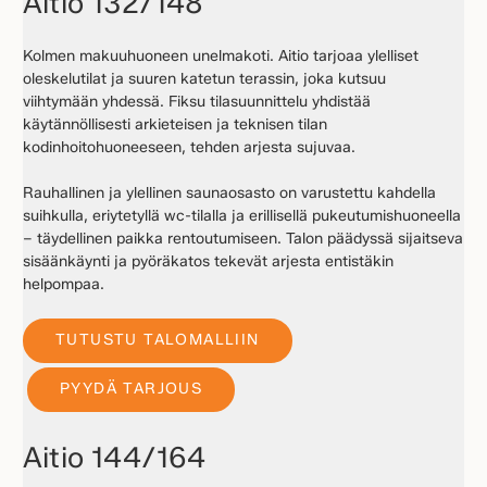
Aitio 132/148
Kolmen makuuhuoneen unelmakoti. Aitio tarjoaa ylelliset
oleskelutilat ja suuren katetun terassin, joka kutsuu
viihtymään yhdessä. Fiksu tilasuunnittelu yhdistää
käytännöllisesti arkieteisen ja teknisen tilan
kodinhoitohuoneeseen, tehden arjesta sujuvaa.
Rauhallinen ja ylellinen saunaosasto on varustettu kahdella
suihkulla, eriytetyllä wc-tilalla ja erillisellä pukeutumishuoneella
– täydellinen paikka rentoutumiseen. Talon päädyssä sijaitseva
sisäänkäynti ja pyöräkatos tekevät arjesta entistäkin
helpompaa.
TUTUSTU TALOMALLIIN
PYYDÄ TARJOUS
Aitio 144/164