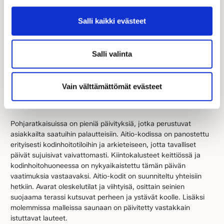
Uudet
Aitio 132/148
– ja
Aitio 144/164
-talomallit vastaavat
nykyaikaisiin asumisen tarpeisiin markkinajohtajan laadulla.
Salli kaikki evästeet
Syvärunkoisten kaupunkitonteille soveltuvien Aitio-mallien
ulkoasu nykyaikaistettiin. Uudistetussa ilmeessä ominaista on
talomallien mittasuhteisiin kauniisti sopiva epäsymmetrinen
Salli valinta
harjakatto. Rakennuksen massaan sisäänvedetyt katokset
tuovat kuultokäsitellyn pystyverhouksen kanssa tyylikkään
kontrastin talon pääväriin nähden. Ikkuna-aukotus on kevyesti
Vain välttämättömät evästeet
modernisoitu ja talomallien julkisivut ovat tasapainoiset joka
suuntaan..
Pohjaratkaisuissa on pieniä päivityksiä, jotka perustuvat
asiakkailta saatuihin palautteisiin. Aitio-kodissa on panostettu
erityisesti kodinhoitotiloihin ja arkieteiseen, jotta tavalliset
päivät sujuisivat vaivattomasti. Kiintokalusteet keittiössä ja
kodinhoitohuoneessa on nykyaikaistettu tämän päivän
vaatimuksia vastaavaksi. Aitio-kodit on suunniteltu yhteisiin
hetkiin. Avarat oleskelutilat ja viihtyisä, osittain seinien
suojaama terassi kutsuvat perheen ja ystävät koolle. Lisäksi
molemmissa malleissa saunaan on päivitetty vastakkain
istuttavat lauteet.