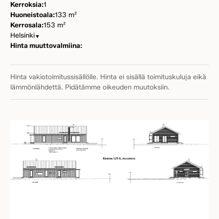
Kerroksia:
1
Huoneistoala:
133 m²
Kerrosala:
153 m²
Helsinki
▼
Hinta muuttovalmiina:
Hinta vakiotoimitussisällölle. Hinta ei sisällä toimituskuluja eikä
lämmönlähdettä. Pidätämme oikeuden muutoksiin.