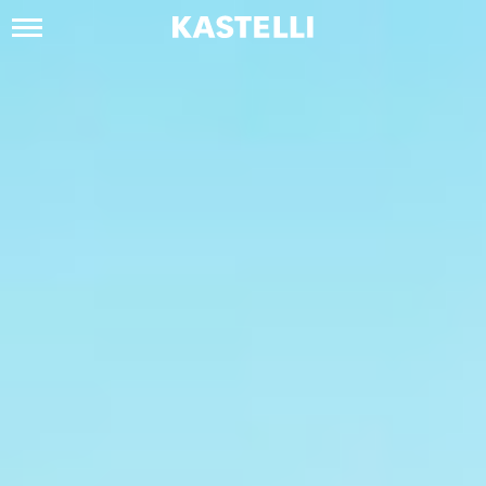
Siirry
sisältöön
Kastelli